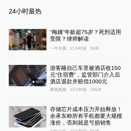
24小时最热
“梅姨”年龄超75岁？死刑适用
受限？律师解读
一号专案
11小时前
50
评
游客睡自己车里被酒店收150
元“住宿费”，监管部门介入后
酒店退款并赔偿1000元
00:19
锋线视频
12小时前
248
评
存储芯片成本压力开始释放！
余承东称所有手机都要大规模
涨价，否则就是亏损销售
10%公司
22小时前
65
评