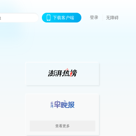
登录
下载客户端
无障碍
查看更多