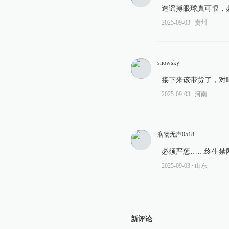
造谣搏眼球真可恨，
2025-09-03
∙ 贵州
snowsky
接下来该带货了，对
2025-09-03
∙ 河南
润物无声0518
必须严惩……终生禁
2025-09-03
∙ 山东
新评论