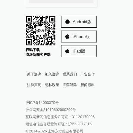
Android版
iPhone版
扫码下载
iPad版
澎湃新闻客户端
关于澎湃
加入澎湃
联系我们
广告合作
法律声明
隐私政策
澎湃矩阵
新闻报料
报料热线: 021-962866
澎湃新闻微博
沪ICP备14003370号
报料邮箱: news@thepaper.cn
澎湃新闻公众号
沪公网安备31010602000299号
澎湃新闻抖音号
互联网新闻信息服务许可证：31120170006
派生万物开放平台
增值电信业务经营许可证：沪B2-2017116
© 2014-
2026
上海东方报业有限公司
IP SHANGHAI