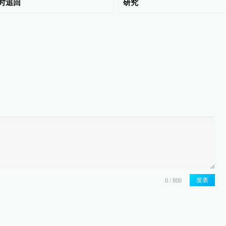
时追回
研究
发表