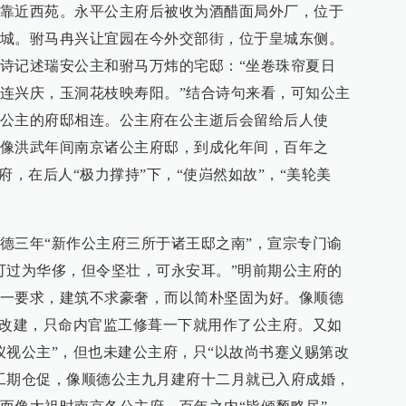
靠近西苑。永平公主府后被收为酒醋面局外厂，位于
城。驸马冉兴让宜园在今外交部街，位于皇城东侧。
诗记述瑞安公主和驸马万炜的宅邸：“坐卷珠帘夏日
连兴庆，玉洞花枝映寿阳。”结合诗句来看，可知公主
公主的府邸相连。公主府在公主逝后会留给后人使
像洪武年间南京诸公主府邸，到成化年间，百年之
府，在后人“极力撑持”下，“使岿然如故”，“美轮美
德三年“新作公主府三所于诸王邸之南”，宣宗专门谕
可过为华侈，但令坚壮，可永安耳。”明前期公主府的
一要求，建筑不求豪奢，而以简朴坚固为好。像顺德
”改建，只命内官监工修葺一下就用作了公主府。又如
仪视公主”，但也未建公主府，只“以故尚书蹇义赐第改
工期仓促，像顺德公主九月建府十二月就已入府成婚，