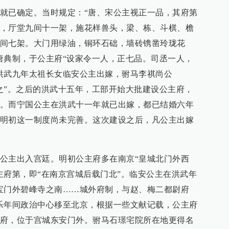
就已确定。当时规定：“唐、宋公主视正一品，其府第
，厅堂九间十一架，施花样兽头，梁、栋、斗棋、檐
间七架。大门用绿油，铜环石础，墙砖镌凿玲珑花
唐典制，于公主府“设家令一人，正七品。司丞一人，
洪武九年太祖长女临安公主出嫁，驸马李祺尚公
之”。之后的洪武十五年，工部开始大批建设公主府，
。而宁国公主在洪武十一年就已出嫁，都已结婚六年
明初这一制度尚未完善。这次建设之后，凡公主出嫁
公主出入宫廷。明初公主府多在南京“皇城北门外西
主府第，即“在南京宫城后载门北”。临安公主在洪武年
宝门外碧峰寺之南……城外府制，与赵、梅二都尉府
乐年间政治中心移至北京，根据一些文献记载，公主府
府，位于宫城东安门外。驸马石璟宅院所在地更得名