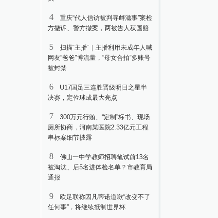
4
重庆“代人信访被判寻衅滋事”案检
方撤诉、警方撤案，两被告人获国赔
5
扫描“主播”｜主播利用未成年人喊
网友“爸爸”博流量，“母女合拍”多账号
被封禁
6
U17国足三连胜晋级明日之星半
决赛，定位球成最大亮点
7
300万元行贿、“定制”标书、现场
厕所协商，河南某医院2.33亿元工程
串标案细节披露
8
佛山一中学教师招聘笔试前13名
被淘汰、后5名进体检名单？市教育局
通报
9
欧足联称因凡蒂诺道歉“改变不了
任何事”，将继续抵制世界杯