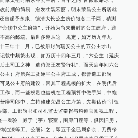
而像太祖时南京各公主府，百年之内“皆倾颓略尽”。
改前期的简易，愈发壮观宏丽，明末荣昌公主所居就
，还曾赐予永康、德清大长公主房价银各二千两，猜测
“命修中公主府第”，开始为尚未册封的公主建府，避
不高的弊端。后世多遵从这一规定，如万历九年九
历十三年十二月，已被册封为瑞安公主的五公主才出
记载中频繁出现，如万历十四年三月，“六公主（延庆
后土司工之神，遣侍郎王友贤行礼”。而天启年间六公
公主）府第兴工及遂平公主府工成，都曾遣工部尚
可见公主府的建设，因其工程规模的扩大，在明代后
工作，而一些权贵也借机在工程预算中做手脚，中饱
营缮司郎中，主持修建荣昌公主府第，先期估价“计银
兵部、工部尚书和司礼监太监奉旨与科道官阅视工程，
逐一看验，殿于（宇）寝室，围廊门座等，俱因旧房，
饰油漆等工。公细计之，即五千金已属多余，乃费帑