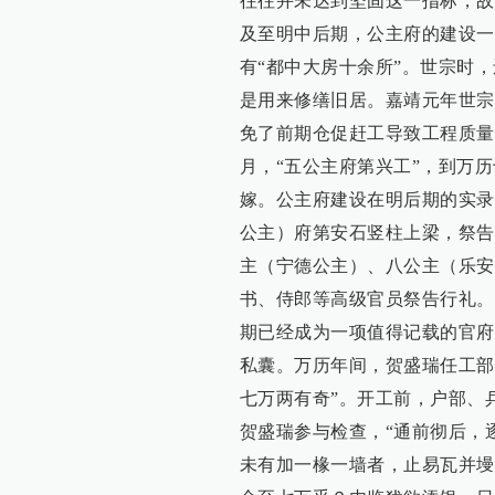
往往并未达到坚固这一指标，故
及至明中后期，公主府的建设一
有“都中大房十余所”。世宗时
是用来修缮旧居。嘉靖元年世宗
免了前期仓促赶工导致工程质量
月，“五公主府第兴工”，到万
嫁。公主府建设在明后期的实录
公主）府第安石竖柱上梁，祭告
主（宁德公主）、八公主（乐安
书、侍郎等高级官员祭告行礼。
期已经成为一项值得记载的官府
私囊。万历年间，贺盛瑞任工部
七万两有奇”。开工前，户部、
贺盛瑞参与检查，“通前彻后，
未有加一椽一墙者，止易瓦并墁