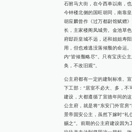
石驸马大街，在今西单以南，也
今钟楼北侧的国旺胡同，南靠皇
胡应麟曾作《过万都尉馆赋赠》
长，主家楼阁凤城旁。金池草色
府邸距皇城不远，还和姐姐寿阳
用，但也难逃没落倾颓的命运。
内“皆倾颓略尽”。只有宝庆公主
奂，不改旧观”。
公主府都有一定的建制标准。宣
下工部：“居室不必大、多，不
建设，大都遵循了宣德年间的这
公主府，就是将“东安门外官房
景帝固安公主，虽然下嫁时“礼
赐之”。前期的公主府建设因为