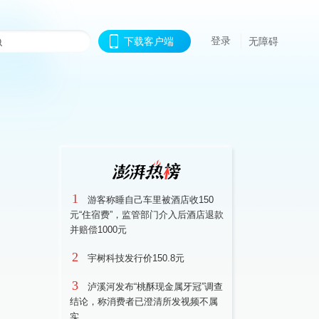
登录
下载客户端
无障碍
1
游客称睡自己车里被酒店收150
元“住宿费”，监管部门介入后酒店退款
并赔偿1000元
2
宇树科技发行价150.8元
3
泸溪河发布“桃酥现金属牙冠”调查
结论，称消费者已澄清所发视频不属
实