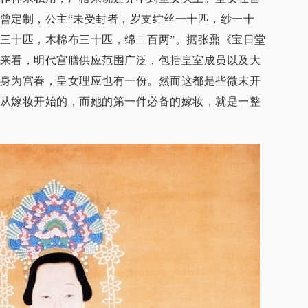
曾定制，公主“未受封者，岁支纻丝一十匹，纱一十
三十匹，木棉布三十匹，绵二百两”。据张鼐《宝日堂
来看，明代宫膳供应范围广泛，包括皇室成员以及大
身为宫眷，皇女理应也有一份。然而这都是些微末开
从嫁妆开始的，而她的第一件必备的嫁妆，就是一整