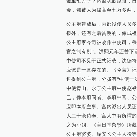
金至七万乎？内监犹欲添银，日
金，却被人为拔高至七万多两，
公主府建成后，内部役使人员多
拨外，还有之后赏赐的，像成祖
公主府家令司被改作中使司，秩
官之制有别”。洪熙元年还曾下
中使司不见于正式记载，沈德符
应该是一直存在的。《今言》记
也提到公主府，分拨有“中使一
中使青山、永宁公主府中使赵禄
已，像本府阍者、掌府中官、公
应即本府主事。宫内派出人员还
人二十余侍奉。宫人中有所谓的
之为小姐。《宝日堂杂钞》所载
公主府婆婆、瑞安长公主人役等