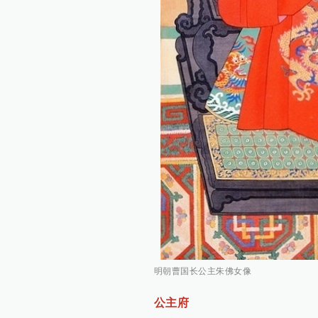
明朝曹国长公主朱佛女像
公主府