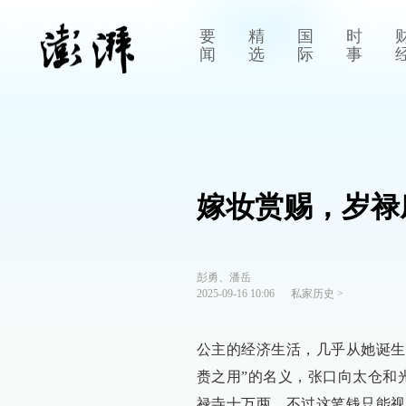
要
精
国
时
闻
选
际
事
嫁妆赏赐，岁禄
彭勇、潘岳
2025-09-16 10:06
私家历史
>
公主的经济生活，几乎从她诞生
赉之用”的名义，张口向太仓和
禄寺十万两，不过这笔钱只能视