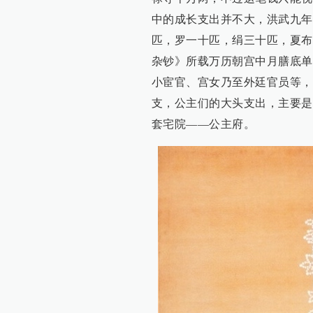
中的成长支出并不大，洪武九年
匹，罗一十匹，绢三十匹，夏布
杂钞》所载万历朝宫中月膳底单
小宦官、宫女乃至外廷官员等，
支，公主们的大头支出，主要是
套宅院——公主府。