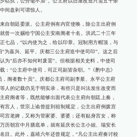
夕聒扰，公分毫不加”。公主府以旧屋改造只需五千余
中间盘剥可谓惊人。
来自朝廷委派。公主府例有内官使唤，除公主出府例
就曾一次赐给宁国公主安南阍者十名。洪武二十三年
正七品，“以内使为之，给以印章。冠制用方帽顶，与
诏“为嘉兴、延平、庆都三公主府造中使司印”。这之后
认为“后亦不知何时废罢”。但根据相关史料，中使司
载：“公主府中使司，司正司副皆杂职。”《酌中志》
员，阍者数十员”。庆都公主府司副李㫤、永平公主府
等人的记载仍见于明实录，有些只是叫法发生改变而
主府阍者等，既然能够出面代表公主府向朝廷上奏，
有宫人，世宗上谕曾提到祖制规定，公主出府例拨宫
司宫老婢，又称为管家婆、婆婆；还有贴身宫女，称
万历朝宫中月膳底单，就有延庆长公主小姐、瑞安长
名目。此外，嘉靖六年还曾规定，“凡公主出府奏讨校