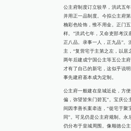
公主府制度订立较早，洪武五年
并用正一品制度。今拟公主府第
桷彩色绘饰，惟不用金。正门五
样。”洪武七年，又命吏部考汉
正八品。录事一人，正九品”。
主，“复营宅于主第之左，以居
两年后建成宁国公主等五公主府
才有了自己的新宅，这似乎说明
事先建府基本成为定制。
公主府一般建在皇城近处，方便
偏，弥望皆朱门碧瓦”。宝庆公
间因李善长案牵连，“徙宅于聚
同”。可见仍是公主府规制。永
仍分布于皇城周围。像顺德公主