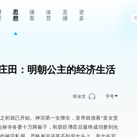
财
思
播
体
直
更
经
想
客
育
播
多
庄田：明朝公主的经济生活
听全文
字号
之初就已开始。神宗第一女降生，皇帝就借着“皇女赏
光禄寺各要十万两银子，和群臣博弈后最终成功要到光
作神宗私用，严格来说还算不到皇女头上。皇女在宫