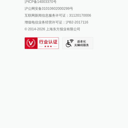
沪ICP备14003370号
报料邮箱: news@thepaper.cn
澎湃新闻公众号
沪公网安备31010602000299号
澎湃新闻抖音号
互联网新闻信息服务许可证：31120170006
派生万物开放平台
增值电信业务经营许可证：沪B2-2017116
© 2014-
2026
上海东方报业有限公司
IP SHANGHAI
SIXTH TONE