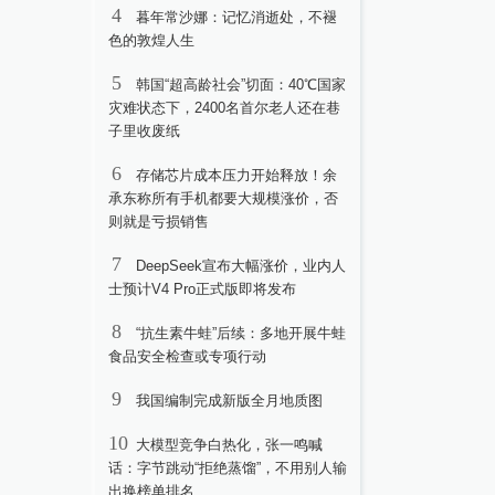
4
暮年常沙娜：记忆消逝处，不褪
色的敦煌人生
5
韩国“超高龄社会”切面：40℃国家
灾难状态下，2400名首尔老人还在巷
子里收废纸
6
存储芯片成本压力开始释放！余
承东称所有手机都要大规模涨价，否
则就是亏损销售
7
DeepSeek宣布大幅涨价，业内人
士预计V4 Pro正式版即将发布
8
“抗生素牛蛙”后续：多地开展牛蛙
食品安全检查或专项行动
9
我国编制完成新版全月地质图
10
大模型竞争白热化，张一鸣喊
话：字节跳动“拒绝蒸馏”，不用别人输
出换榜单排名