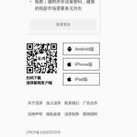
观察｜撤档并非流量密码，健康
的电影市场需要多元共生
查看更多
Android版
iPhone版
扫码下载
iPad版
澎湃新闻客户端
关于澎湃
加入澎湃
联系我们
广告合作
法律声明
隐私政策
澎湃矩阵
新闻报料
报料热线: 021-962866
澎湃新闻微博
沪ICP备14003370号
报料邮箱: news@thepaper.cn
澎湃新闻公众号