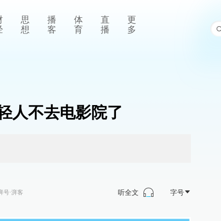
财
思
播
体
直
更
经
想
客
育
播
多
轻人不去电影院了
听全文
字号
湃号·湃客