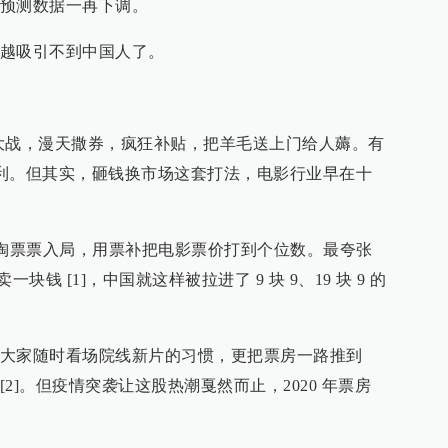
预测数据一再下调。
越吸引不到中国人了。
卖大战，漫天撒券，疯狂补贴，把羊毛送上门给人薅。有
代红利。但其实，砸钱换市场这套打法，电影行业早在十
眼、淘票票入局，用票补把电影票价打到个位数。最夸张
块钱 [1]，中国就这样被拉进了 9 块 9、19 块 9 的
大家随时看场院线新片的习惯，更把票房一路推到
史高点 [2]。但疫情突袭让这股热潮戛然而止，2020 年票房