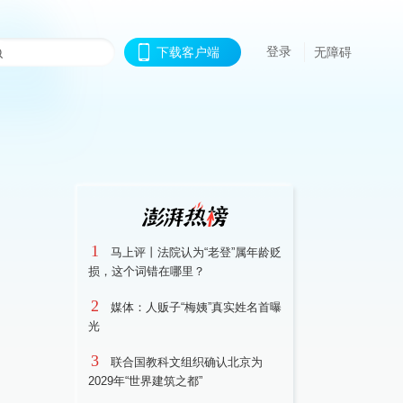
登录
下载客户端
无障碍
1
马上评丨法院认为“老登”属年龄贬
损，这个词错在哪里？
2
媒体：人贩子“梅姨”真实姓名首曝
光
3
联合国教科文组织确认北京为
2029年“世界建筑之都”