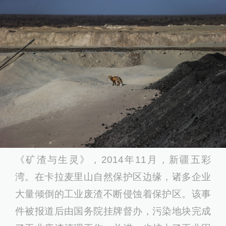
《矿渣与⽣灵》，2014年11⽉，新疆五彩
湾。在卡拉麦⾥⼭⾃然保护区边缘，诸多企业
⼤量倾倒的⼯业废渣不断侵蚀着保护区。该事
件被报道后由国务院挂牌督办，污染地块完成