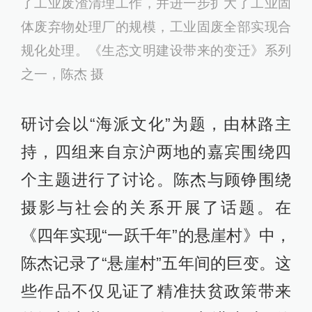
了⼯业废渣清理⼯作，并进⼀步扩⼤了⼯业固
体废弃物处理⼚的规模，⼯业固废全部实现合
规化处理。《生态文明建设带来的变迁》系列
之一，陈杰 摄
研讨会以“海派文化”为题，由林路主
持，四组来自京沪两地的嘉宾围绕四
个主题进行了讨论。陈杰与顾铮围绕
摄影与社会的关系开展了话题。在
《四年实现“一跃千年”的悬崖村》中，
陈杰记录了“悬崖村”五年间的巨变。这
些作品不仅见证了精准扶贫政策带来