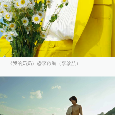
《我的奶奶》@李啟航（李啟航）