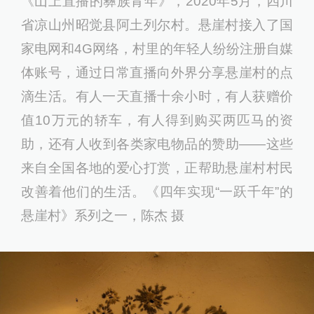
《⼭上直播的彝族青年》，2020年5⽉，四川
省凉⼭州昭觉县阿⼟列尔村。悬崖村接⼊了国
家电⽹和4G⽹络，村⾥的年轻⼈纷纷注册⾃媒
体账号，通过⽇常直播向外界分享悬崖村的点
滴⽣活。有⼈⼀天直播⼗余⼩时，有⼈获赠价
值10万元的轿车，有⼈得到购买两匹马的资
助，还有⼈收到各类家电物品的赞助——这些
来⾃全国各地的爱⼼打赏，正帮助悬崖村村民
改善着他们的⽣活。《四年实现“一跃千年”的
悬崖村》系列之一，陈杰 摄