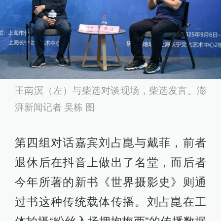
王南溟（左）与柴选对谈现场，柴选发言。澎
湃新闻记者 吴栋 图
第四组对话嘉宾刘占崑与戴菲，前者
退休后在抖音上做出了名堂，而后者
今年所著的新书《世界摄影史》则通
过书这种传统载体传播。刘占崑在工