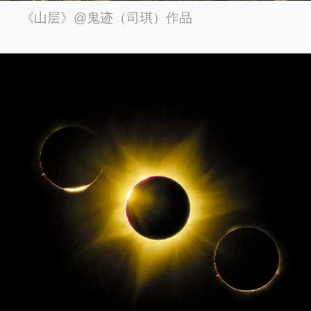
《山层》@鬼迹（司琪）作品