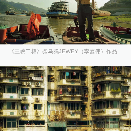
《三峡二叔》@乌鸦JEWEY（李嘉伟）作品