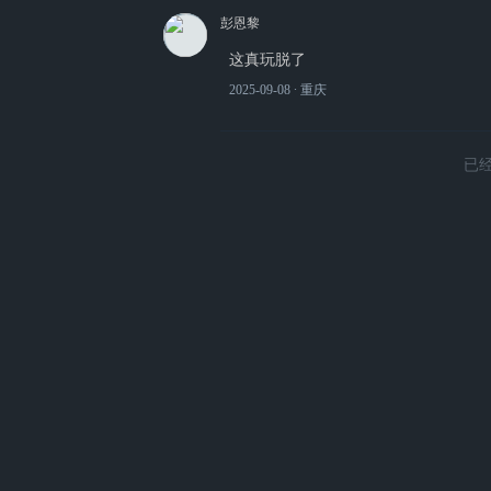
彭恩黎
这真玩脱了
2025-09-08
∙ 重庆
已