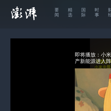
要
精
国
时
闻
选
际
事
即将播放：
小米
产新能源进入