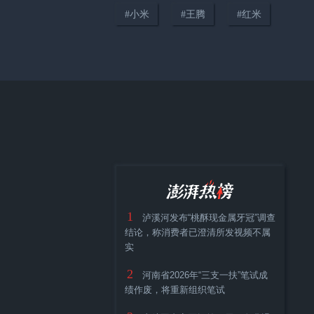
#
小米
#
王腾
#
红米
DeepSeek、腾讯旗下公司等获宇
树科技战略配售
1
泸溪河发布“桃酥现金属牙冠”调查
结论，称消费者已澄清所发视频不属
实
2
河南省2026年“三支一扶”笔试成
绩作废，将重新组织笔试