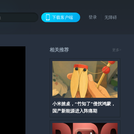
登录
下载客户端
无障碍
相关推荐
更多>
小米掀桌，“竹知了”侵扰鸿蒙，
国产新能源进入阵痛期