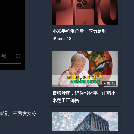
小米手机涨价后，压力给到
iPhone 18
01:45
胃强脾弱，记住“补”字、山药小
米莲子正确搭
辞退。王腾发文称