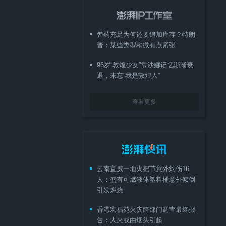
弹药充足为何还要追加库存？特朗
普：某些类型稍微有点紧张
96岁“敦煌少女”常沙娜记忆渐渐衰
退，未忘“我是敦煌人”
查看更多
云南宣威一地火把节意外灼伤16
人：盛有可燃液体塑料桶意外倾倒
引发燃烧
香港宏福苑火灾跨部门调查最终报
告：大火或由烟头引起