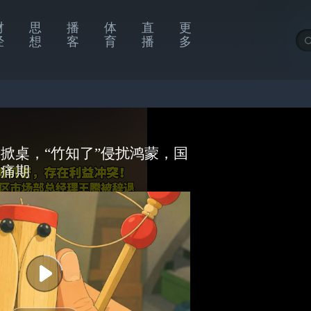
财
思
播
体
直
更
经
想
客
育
播
多
掀桌，“竹知了”侵扰鸿蒙，国
阵痛期