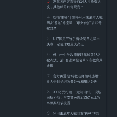
3
东航国内客票提前14天可免费退
改，其他航司如何规定？
4
扫描“主播”｜主播利用未成年人喊
网友“爸爸”博流量，“母女合拍”多账号
被封禁
5
U17国足三连胜晋级明日之星半
决赛，定位球成最大亮点
6
佛山一中学教师招聘笔试前13名
被淘汰、后5名进体检名单？市教育局
通报
7
官方再通报“特教老师招聘违规”：
多人受到党纪政务处分和组织处理
8
300万元行贿、“定制”标书、现场
厕所协商，河南某医院2.33亿元工程
串标案细节披露
9
利用未成年人喊网友“爸爸”博流