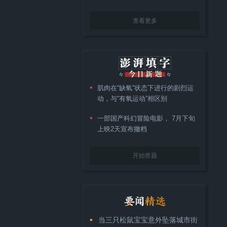
查看更多
肌肉在“缺氧”状态下进行的剧烈运
动，与“有氧运动”相区别
一部国产科幻冒险电影， 7月下旬
上映2天宣布撤档
开始答题
当三只松鼠宝宝意外坠落城市街