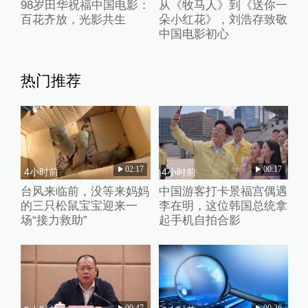
98岁田华祝福中国电影：
从《牧马人》到《送你一
百花齐放，光影共生
朵小红花》，刘浩存致敬
中国电影初心
热门推荐
02:17
00:17
4小时前
4小时前
台风来临前，没等来妈妈
中国游客打卡景福宫偶遇
的三只松鼠宝宝迎来一
李在明，这位韩国总统拿
场“接力救助”
起手机自拍合影
00:47
00:36