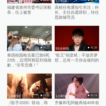
5小时前
6小时前
福建省泉州市委书记张毅
高校任免通知引关注：科
恭，任上被查
长、主任自愿辞职，转任
思政辅导员
00:23
01:20
6小时前
55分钟前
泰国校园枪击案已致6死
“歌王”胡彦斌：不放弃梦
23伤，总理阿努廷到场致
想，总有一天你会做到的
歉，“非常悲痛！”
01:23
01:14
1小时前
1小时前
《歌手2026》联动，韩
齐豫和毛阿敏再续40年前