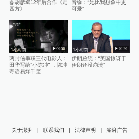
磊胡彦斌12年后合作《走
音缘：“她比我想象中更
四方》
可爱”
00:50
02:20
1小时前
1小时前
两封信串联三代电影人：
伊朗总统：“美国惊讶于
田华写给“小陈冲” ，陈冲
伊朗还没崩溃”
寄语易烊千玺
关于澎湃
|
联系我们
|
法律声明
|
澎湃广告