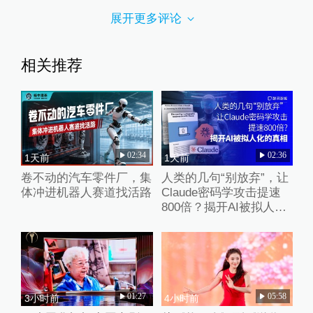
展开更多评论
相关推荐
02:34
02:36
1天前
1天前
卷不动的汽车零件厂，集
人类的几句“别放弃”，让
体冲进机器人赛道找活路
Claude密码学攻击提速
800倍？揭开AI被拟人化
的真相
01:27
05:58
3小时前
4小时前