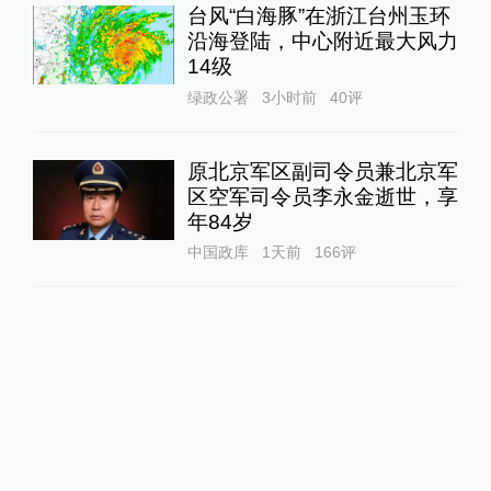
台风“白海豚”在浙江台州玉环
沿海登陆，中心附近最大风力
14级
绿政公署
3小时前
40
评
原北京军区副司令员兼北京军
区空军司令员李永金逝世，享
年84岁
中国政库
1天前
166
评