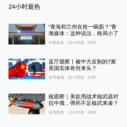
24小时最热
“青海和兰州在抢一碗面？”青
海媒体：这种说法，格局小了
中国政库
23小时前
84
评
蓝厅观察丨被中方反制的7家
美国实体有何来头？
全球速报
22小时前
37
评
核观察｜美欲用战术核武器对
抗中俄，弹药不足核武来凑？
澎湃防务
12小时前
69
评