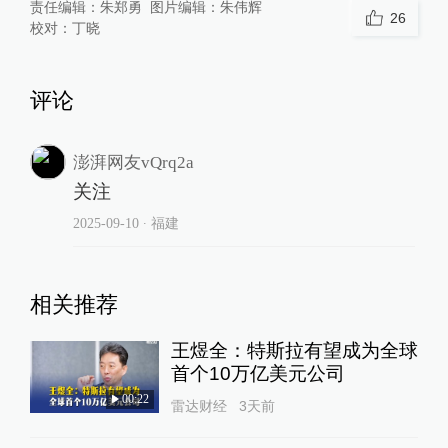
责任编辑：
朱郑勇
图片编辑：
朱伟辉
26
校对：
丁晓
评论
澎湃网友vQrq2a
关注
2025-09-10
∙ 福建
相关推荐
王煜全：特斯拉有望成为全球
首个10万亿美元公司
00:22
雷达财经
3天前