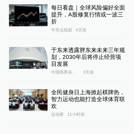
每日看盘｜全球风险偏好全面
提升，A股修复行情或一波三
折
牛市点线面
4天前
于东来透露胖东来未来三年规
划，2030年后将停止经营项
目发展
00:29
中国商界杂志社
3天前
全民健身日上海掀起棋牌热，
智力运动也能打造全球体育联
欢
运动家
11小时前