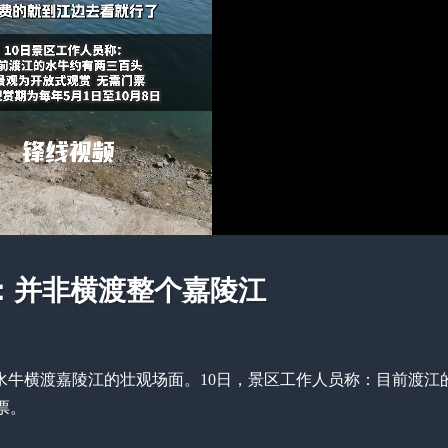
：并非横渡整个嘉陵江
头水牛横渡嘉陵江的壮观场面。10日，景区工作人员称：目前渡江
票。