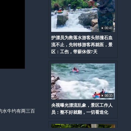
00:41
护漂员为救落水游客头部撞石血
流不止，先转移游客再就医，景
区：工伤，带薪休假7天
00:35
央视曝光漂流乱象，景区工作人
的水牛约有两三百
员：整不好就翻，一切看造化