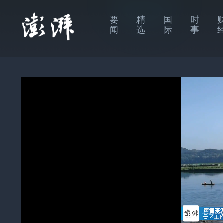
要
精
国
时
闻
选
际
事