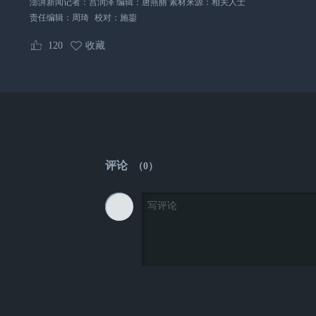
澎湃新闻记者：宫润泽 编辑：唐燕丽 素材来源：相关人士
责任编辑：
周琦
校对：
施鋆
120
收藏
评论
（
0
）