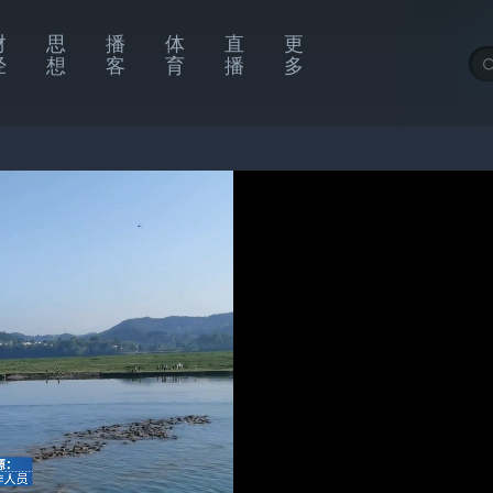
财
思
播
体
直
更
经
想
客
育
播
多