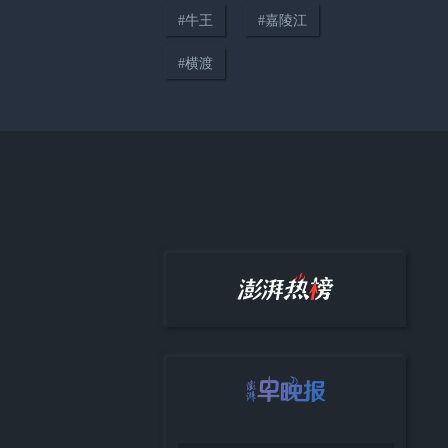
#
牛王
#
嘉陵江
#
横渡
01:12
小熊猫山区遇车祸不幸身亡，目
击者呼吁减速避让野生动物