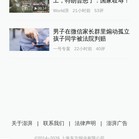
工，特朗普怒了：国家耻辱！
00:34
World湃
21小时前
53
评
男子在微信家长群里煽动孤立
孩子同学被法院判赔
一号专案
22小时前
40
评
关于澎湃
|
联系我们
|
法律声明
|
澎湃广告
©2014~
2026
上海东方报业有限公司