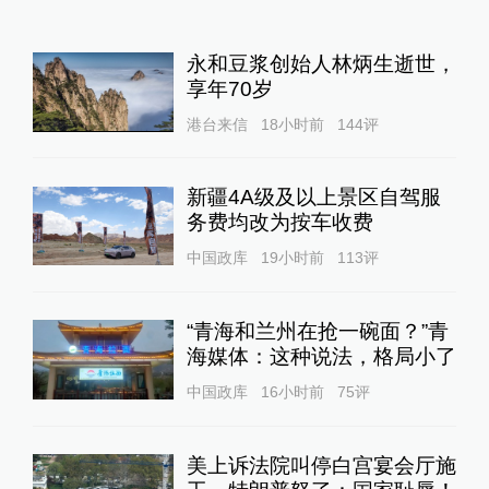
永和豆浆创始人林炳生逝世，
享年70岁
港台来信
18小时前
144
评
新疆4A级及以上景区自驾服
务费均改为按车收费
中国政库
19小时前
113
评
“青海和兰州在抢一碗面？”青
海媒体：这种说法，格局小了
中国政库
16小时前
75
评
美上诉法院叫停白宫宴会厅施