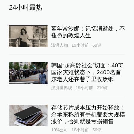
24小时最热
暮年常沙娜：记忆消逝处，不
褪色的敦煌人生
澎湃人物
19小时前
69
评
韩国“超高龄社会”切面：40℃
国家灾难状态下，2400名首
尔老人还在巷子里收废纸
澎湃世界观
19小时前
210
评
存储芯片成本压力开始释放！
余承东称所有手机都要大规模
涨价，否则就是亏损销售
10%公司
16小时前
56
评