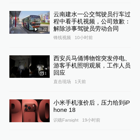
云南建水一公交驾驶员行车过
程中看手机视频，公司致歉：
解除涉事驾驶员劳动合同
00:22
锋线视频
10小时前
西安兵马俑博物馆突发停电、
游客手机照明观展，工作人员
回应
1
直击现场
1天前
小米手机涨价后，压力给到iP
hone 18
识礁Farsight
19小时前