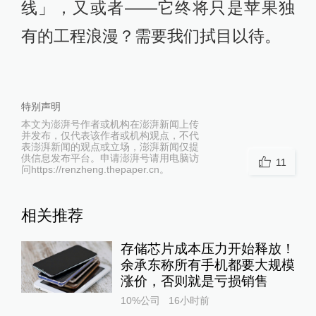
线」，又或者——它终将只是苹果独
有的工程浪漫？需要我们拭目以待。
特别声明
本文为澎湃号作者或机构在澎湃新闻上传
并发布，仅代表该作者或机构观点，不代
表澎湃新闻的观点或立场，澎湃新闻仅提
供信息发布平台。申请澎湃号请用电脑访
11
问https://renzheng.thepaper.cn。
相关推荐
存储芯片成本压力开始释放！
余承东称所有手机都要大规模
涨价，否则就是亏损销售
10%公司
16小时前