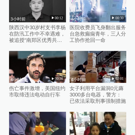
00:12
00:30
3小时前
4小时前
陕西汉中30岁村支书李杨
医院收费员飞身翻出服务
在防汛工作中不幸遇难，
台急救癫痫青年，三人分
被追授“南郑区优秀共产
工协作抢回一命
党员”称号
00:36
02:01
4小时前
4小时前
伤亡事件激增，美国纽约
女子利用平台漏洞0元薅
市取缔违法电动自行车
3000多台电器，警方：
已依法采取刑事强制措施