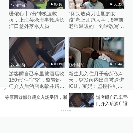
00:16
00:35
4小时前
2小时前
暖侬心丨7分钟极速救
“床头放菜刀壮胆的女
援，上海吴淞海事救助长
孩”考上师范大学，8年前
江口意外落水人员
老师温暖的一句话改写了
她的人生
00:19
00:44
2小时前
3小时前
游客睡自己车里被酒店收
新生儿入住月子会所仅4
150元“住宿费”，监管部
天，突发颅内出血被送进
门介入后酒店退款并赔偿
ICU，宝妈：监控拍到护
1000元
理人员扇婴儿耳光
，浙
游客睡自己车里被酒店收150元“住宿费”，监管部
门介入后酒店退款并赔偿1000元
00:22
00:38
4小时前
4小时前