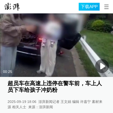
下载APP
00:25
超员车在高速上违停在警车前，车上人
员下车给孩子冲奶粉
2025-09-19 18:06
澎湃新闻记者 王文娟 编辑 许嘉宁 素材来
源 相关人士
来源：
澎湃新闻