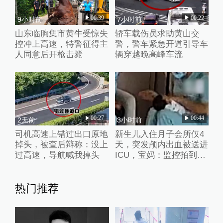
00:39
00:22
9小时前
7小时前
山东临朐集市黄牛受惊失
轿车载伤员求助黄山交
控冲上高速，特警征得主
警，警车紧急开道引导车
人同意后开枪击毙
辆穿越晚高峰车流
00:27
00:44
2天前
3小时前
司机高速上错过出口原地
新生儿入住月子会所仅4
掉头，被查后辩称：没上
天，突发颅内出血被送进
过高速，导航喊我掉头
ICU，宝妈：监控拍到护
理人员扇婴儿耳光
热门推荐