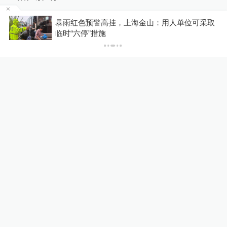
上
暴雨红色预警高挂，上海金山：用人单位可采取
临时“六停”措施
00:44
00:21
1天前
19小时前
9岁男孩在浙江温岭被海
台风“白海豚”登陆浙江，
浪卷走，目击者：台风天
上海中心大厦千吨阻尼器
已设好围栏，一家四口翻
摆起来了
入时保安曾喊话劝阻
01:02
00:40
4天前
刚刚
鄂尔多斯一加油站被
极氪回应7X在充电站起
曝“未出油先跳表”，市监
火：此前曾发生严重碰撞
局已将加油机主板送第三
事故，以相关部门最终调
方检测
查结论为准