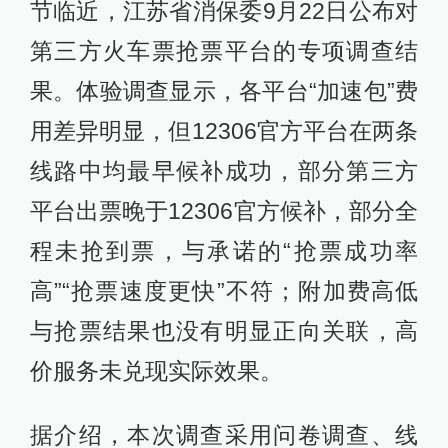
节临近，江苏省消保委9月22日公布对
第三方火车票抢票平台的专项调查结
果。体验调查显示，各平台“加速包”费
用差异明显，但12306官方平台在两条
线路中均最早候补成功，部分第三方
平台出票晚于12306官方候补，部分全
程未抢到票，与承诺的“抢票成功率
高”“抢票速度更快”不符；附加费高低
与抢票结果也没有明显正向关联，高
价服务未兑现实际效果。
据介绍，本次调查采用问卷调查、线