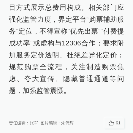
目方式展示总费用构成。相关部门应
强化监管力度，界定平台“购票辅助服
务”定位，不得宣称“优先出票”“付费提
成功率”或虚构与12306合作；要求附
加服务定价透明、杜绝差异化定价；
规范购票全流程，关注制造购票焦
虑、夸大宣传、隐藏普通通道等问
题，加强监管震慑。
责任编辑：
张军
图片编辑：
朱伟辉
61