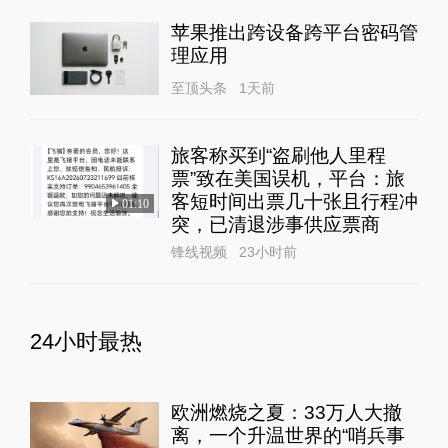
苹果推出跨设备跨平台密码管
理应用
至顶头条
1天前
旅客称买到“盗刷他人里程
票”致在美国误机，平台：旅
客短时间出票几十张且行程冲
01:10
突，已清退涉事供应票商
锋线视频
23小时前
24小时最热
欧洲燃烧之夏：33万人大撤
离，一个升温世界的“哨兵事