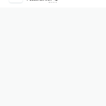
东航国内客票提前14天可免
费退改，其他航司如何规定？
10%公司
23小时前
100
评
关于澎湃
|
联系我们
|
法律声明
|
澎湃广告
©2014~
2026
上海东方报业有限公司
沪ICP证：沪B2-20170116 | 沪ICP备14003370号
互联网新闻信息服务许可证：31120170006
沪公网安备 31010602000299号