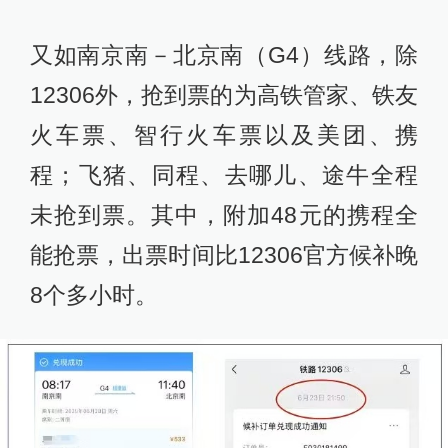
又如南京南－北京南（G4）线路，除
12306外，抢到票的为高铁管家、铁友
火车票、智行火车票以及美团、携
程；飞猪、同程、去哪儿、途牛全程
未抢到票。其中，附加48元的携程全
能抢票，出票时间比12306官方候补晚
8个多小时。