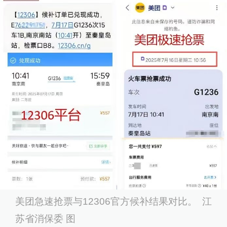
美团急速抢票与12306官方候补结果对比。 江
苏省消保委 图