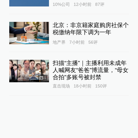
10%公司
12小时前
87
评
北京：非京籍家庭购房社保个
税缴纳年限下调为一年
地产界
7小时前
56
评
扫描“主播”｜主播利用未成年
人喊网友“爸爸”博流量，“母女
合拍”多账号被封禁
1
直击现场
18小时前
150
评