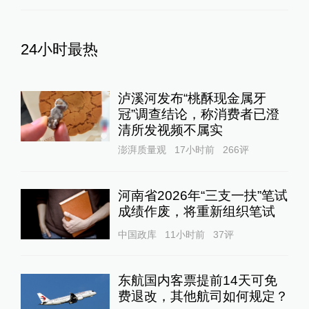
24小时最热
泸溪河发布“桃酥现金属牙
冠”调查结论，称消费者已澄
清所发视频不属实
澎湃质量观
17小时前
266
评
河南省2026年“三支一扶”笔试
成绩作废，将重新组织笔试
中国政库
11小时前
37
评
东航国内客票提前14天可免
费退改，其他航司如何规定？