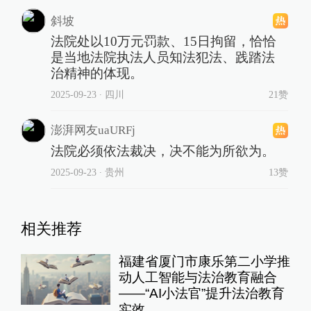
斜坡
法院处以10万元罚款、15日拘留，恰恰
是当地法院执法人员知法犯法、践踏法
治精神的体现。
2025-09-23
∙ 四川
21赞
澎湃网友uaURFj
法院必须依法裁决，决不能为所欲为。
2025-09-23
∙ 贵州
13赞
相关推荐
福建省厦门市康乐第二小学推
动人工智能与法治教育融合
——“AI小法官”提升法治教育
实效