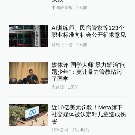
中国教育报
2天前
AI训练师、民宿管家等123个
职业标准向社会公开征求意见
财经上下游
2天前
媒体评“国学大师”暴力矫治“问
题少年”：莫让暴力管教玷污
了国学
舆论场
1天前
近10亿美元罚款！Meta旗下
社交媒体被认定对儿童造成伤
害
10%公司
16小时前