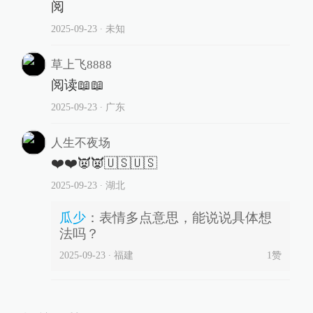
阅
2025-09-23
∙ 未知
草上飞8888
阅读📖📖
2025-09-23
∙ 广东
人生不夜场
❤️❤️👿👿🇺🇸🇺🇸
2025-09-23
∙ 湖北
瓜少
：
表情多点意思，能说说具体想
法吗？
2025-09-23
∙ 福建
1
赞