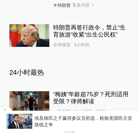
更多内容
特朗普
特朗普再签行政令，禁止“生
育旅游”收紧“出生公民权”
全球速报
5小时前
24小时最热
“梅姨”年龄超75岁？死刑适用
受限？律师解读
一号专案
14小时前
53
评
埃及移民之子赢得参议员初选，检验美国民主党
路线之争
游客睡自己车里被酒店收150