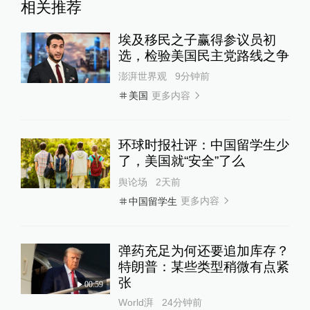
相关推荐
埃及移民之子赢得参议员初
选，检验美国民主党路线之争
澎湃世界观
9分钟前
更多内容
美国
环球时报社评：中国留学生少
了，美国就“安全”了么
舆论场
2天前
更多内容
中国留学生
弹药充足为何还要追加库存？
特朗普：某些类型稍微有点紧
张
00:59
World湃
24分钟前