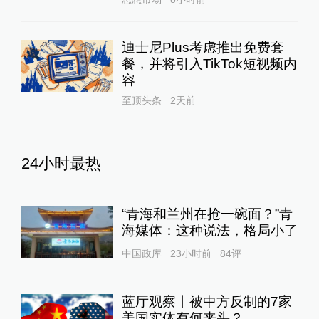
迪士尼Plus考虑推出免费套
餐，并将引入TikTok短视频内
容
至顶头条
2天前
24小时最热
“青海和兰州在抢一碗面？”青
海媒体：这种说法，格局小了
中国政库
23小时前
84
评
蓝厅观察丨被中方反制的7家
美国实体有何来头？