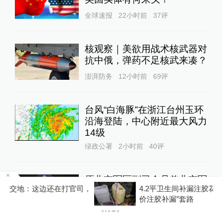
全球速报
22小时前
37
评
核观察｜美欲用战术核武器对
抗中俄，弹药不足核武来凑？
澎湃防务
12小时前
69
评
台风“白海豚”在浙江台州玉环
沿海登陆，中心附近最大风力
14级
绿政公署
2小时前
40
评
原北京军区副司令员兼北京军
，
4.2平卫生间补漏注胶花1.55万，消费者称陷“天
区空军司令员李永金逝世，享
价注胶补漏”套路
年84岁
中国政库
23小时前
166
评