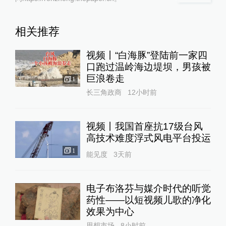
相关推荐
视频丨“白海豚”登陆前一家四
口跑过温岭海边堤坝，男孩被
巨浪卷走
1
长三角政商
12小时前
视频丨我国首座抗17级台风
高技术难度浮式风电平台投运
1
能见度
3天前
电子布洛芬与媒介时代的听觉
药性——以短视频儿歌的净化
效果为中心
思想市场
8小时前