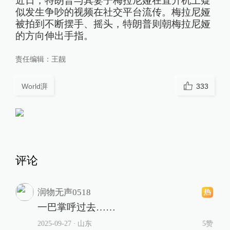
近日，特朗普与其妻子梅拉尼娅在直升机上疑
似发生争吵的视频在社交平台流传。梅拉尼娅
被拍到不断摆手、摇头，特朗普则朝梅拉尼娅
的方向伸出手指。
责任编辑：
王靓
World湃
333
评论
润物无声0518
一巴掌呼过去……
2025-09-27
∙ 山东
5赞