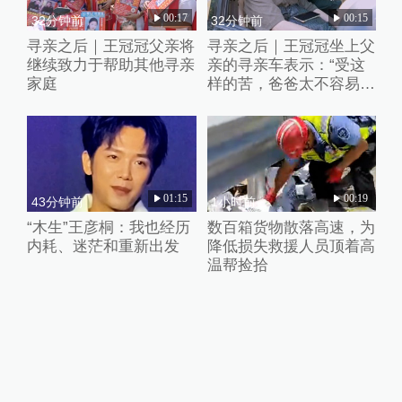
00:17
00:15
32分钟前
32分钟前
寻亲之后｜王冠冠父亲将
寻亲之后｜王冠冠坐上父
继续致力于帮助其他寻亲
亲的寻亲车表示：“受这
家庭
样的苦，爸爸太不容易
了”
01:15
00:19
43分钟前
1小时前
“木生”王彦桐：我也经历
数百箱货物散落高速，为
内耗、迷茫和重新出发
降低损失救援人员顶着高
温帮捡拾