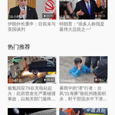
01:01
00:51
16小时前
1天前
伊朗外长重申：目前未与
特朗普：“很多人称我是
美国谈判
最伟大总统之一”
热门推荐
00:40
00:17
1小时前
33分钟前
极氪回应7X在充电站起
暴雨中的“潜”行者：台
火：此前曾发生严重碰撞
风“白海豚”致杭州路面积
事故，以相关部门最终调
水，村干部泥水中下潜徒
查结论为准
手清淤