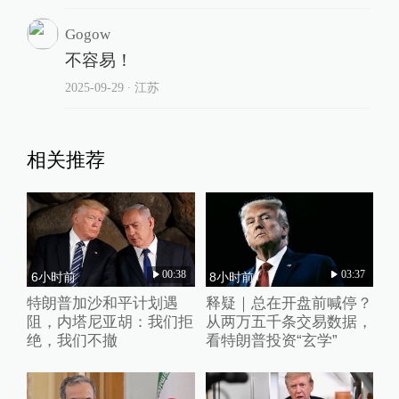
Gogow
不容易！
2025-09-29
∙ 江苏
相关推荐
00:38
03:37
6小时前
8小时前
特朗普加沙和平计划遇
释疑｜总在开盘前喊停？
阻，内塔尼亚胡：我们拒
从两万五千条交易数据，
绝，我们不撤
看特朗普投资“玄学”