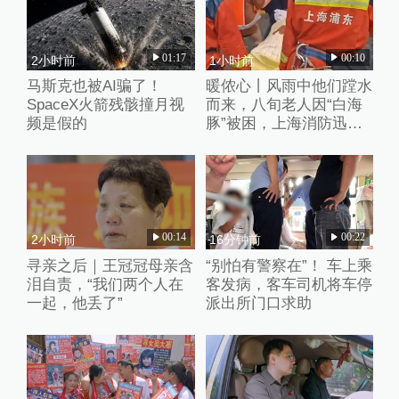
01:17
00:10
2小时前
1小时前
马斯克也被AI骗了！
暖侬心丨风雨中他们蹚水
SpaceX火箭残骸撞月视
而来，八旬老人因“白海
频是假的
豚”被困，上海消防迅速
救助
00:14
00:22
2小时前
16分钟前
寻亲之后｜王冠冠母亲含
“别怕有警察在”！ 车上乘
泪自责，“我们两个人在
客发病，客车司机将车停
一起，他丢了”
派出所门口求助