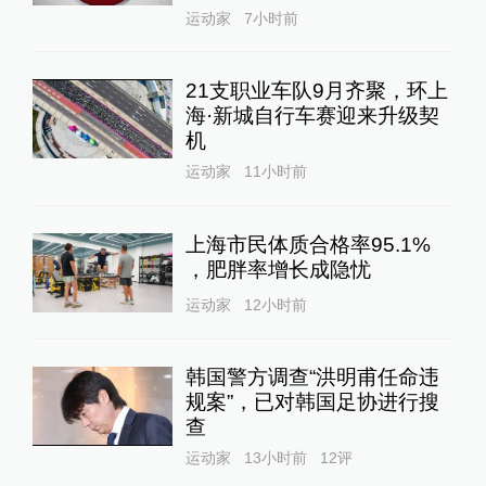
运动家
7小时前
21支职业车队9月齐聚，环上
海·新城自行车赛迎来升级契
机
运动家
11小时前
上海市民体质合格率95.1%
，肥胖率增长成隐忧
运动家
12小时前
韩国警方调查“洪明甫任命违
规案”，已对韩国足协进行搜
查
运动家
13小时前
12
评