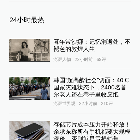
24小时最热
暮年常沙娜：记忆消逝处，不
褪色的敦煌人生
澎湃人物
22小时前
69
评
韩国“超高龄社会”切面：40℃
国家灾难状态下，2400名首
尔老人还在巷子里收废纸
澎湃世界观
22小时前
210
评
存储芯片成本压力开始释放！
余承东称所有手机都要大规模
涨价，否则就是亏损销售