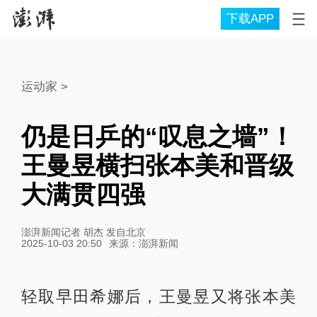
下载APP
运动家
>
仍是日乒的“叹息之墙”！
王曼昱横扫张本美和晋级
大满贯四强
澎湃新闻记者 胡杰 发自北京
2025-10-03 20:50
来源：
澎湃新闻
轻取早田希娜后，王曼昱又将张本美