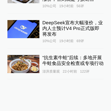
10%公司
19小时前
56
评
DeepSeek宣布大幅涨价，业
内人士预计V4 Pro正式版即
将发布
10%公司
19小时前
69
评
“抗生素牛蛙”后续：多地开展
牛蛙食品安全检查或专项行动
澎湃质量观
22小时前
122
评