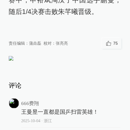
赛中，申裕斌淘汰了中国选手蒯曼，
随后1/4决赛击败朱芊曦晋级。
责任编辑：
蒲垚磊
校对：
张亮亮
75
评论
666费翔
王曼昱一直都是国乒扫雷英雄！
2025-10-04
∙ 浙江