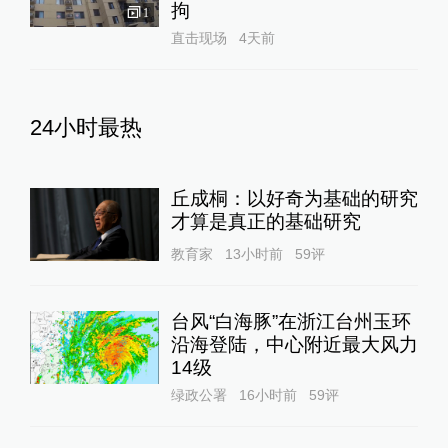
拘
1
直击现场
4天前
24小时最热
丘成桐：以好奇为基础的研究
才算是真正的基础研究
教育家
13小时前
59
评
台风“白海豚”在浙江台州玉环
沿海登陆，中心附近最大风力
14级
绿政公署
16小时前
59
评