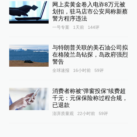
网上卖黄金卷入电诈8万元被
划扣，驻马店市公安局称新蔡
警方程序违法
一号专案
1天前
144
评
与特朗普关联的美石油公司拟
在格陵兰岛钻探，岛政府强烈
警告
全球速报
16小时前
59
评
消费者称被“弹窗投保”续费超
千元：元保保险称过程合规，
已退款
澎湃质量观
22小时前
59
评