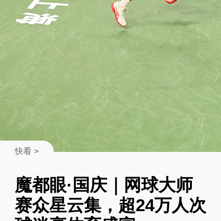
快看
>
魔都眼·国庆｜网球大师
赛众星云集，超24万人次