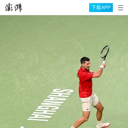
下载APP