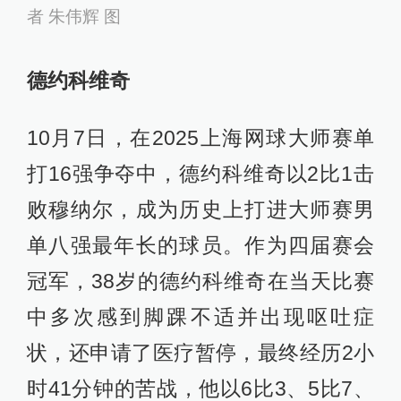
者 朱伟辉 图
德约科维奇
10月7日，在2025上海网球大师赛单
打16强争夺中，德约科维奇以2比1击
败穆纳尔，成为历史上打进大师赛男
单八强最年长的球员。作为四届赛会
冠军，38岁的德约科维奇在当天比赛
中多次感到脚踝不适并出现呕吐症
状，还申请了医疗暂停，最终经历2小
时41分钟的苦战，他以6比3、5比7、