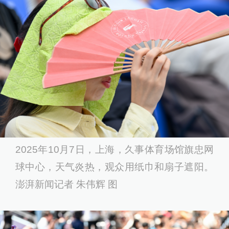
2025年10月7日，上海，久事体育场馆旗忠网
球中心，天气炎热，观众用纸巾和扇子遮阳。
澎湃新闻记者 朱伟辉 图