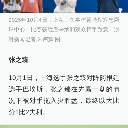
2025年10月4日，上海，久事体育场馆旗忠网
球中心，比赛获胜后辛纳和观众挥手致意。澎
湃新闻记者 朱伟辉 图
张之臻
10月1日，上海选手张之臻对阵阿根廷
选手巴埃斯，张之臻在先赢一盘的情
况下被对手拖入决胜盘，最终以大比
分1比2失利。