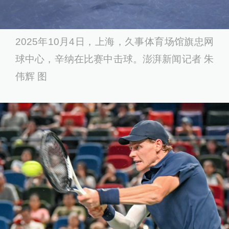
2025年10月4日，上海，久事体育场馆旗忠网
球中心，辛纳在比赛中击球。澎湃新闻记者 朱
伟辉 图