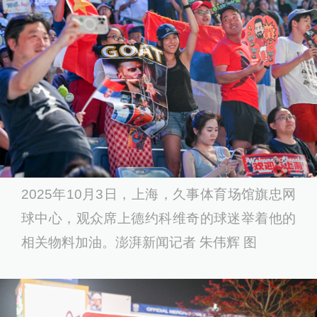
2025年10月3日，上海，久事体育场馆旗忠网
球中心，观众席上德约科维奇的球迷举着他的
相关物料加油。澎湃新闻记者 朱伟辉 图