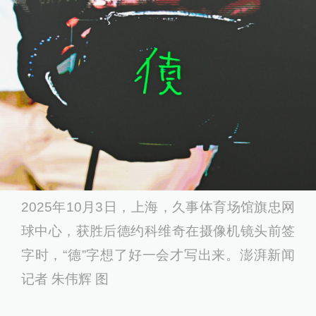
2025年10月3日，上海，久事体育场馆旗忠网
球中心，获胜后德约科维奇在摄像机镜头前签
字时，“德”字想了好一会才写出来。澎湃新闻
记者 朱伟辉 图