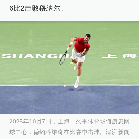
6比2击败穆纳尔。
2025年10月7日，上海，久事体育场馆旗忠网
球中心，德约科维奇在比赛中击球。澎湃新闻