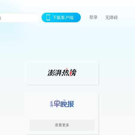
登录
下载客户端
无障碍
查看更多