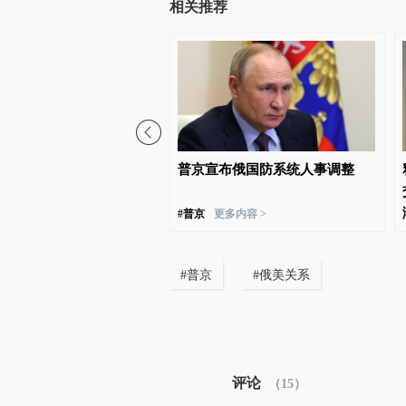
相关推荐
》：所有舒服的关系，都
普京宣布俄国防系统人事调整
有期待
#
普京
更多内容 >
#
普京
#
俄美关系
评论
（
15
）