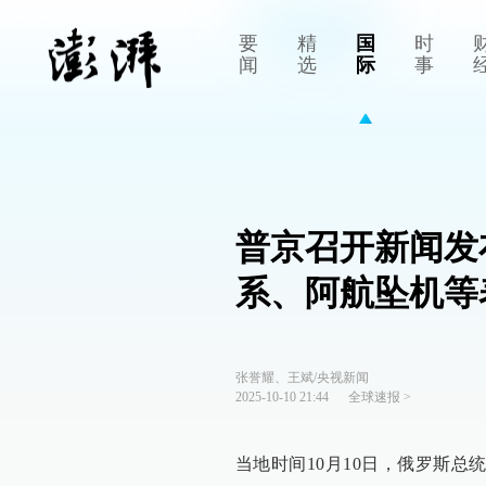
要
精
国
时
闻
选
际
事
普京召开新闻发
系、阿航坠机等
张誉耀、王斌/央视新闻
2025-10-10 21:44
全球速报
>
当地时间10月10日，俄罗斯