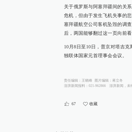
关于俄罗斯与阿塞拜疆间的关系
危机，但由于发生飞机失事的悲
塞拜疆航空公司客机坠毁的调查
后，两国能够翻过这一页向前看
10月8日至10日，普京对塔吉
独联体国家元首理事会会议。
责任编辑：
王晓峰
图片编辑：
蒋立冬
澎湃新闻报料：021-962866
澎湃新闻，未
67
收藏