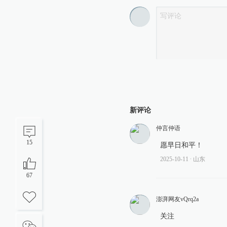
新评论
仲言仲语
15
愿早日和平！
2025-10-11
∙ 山东
67
澎湃网友vQrq2a
关注