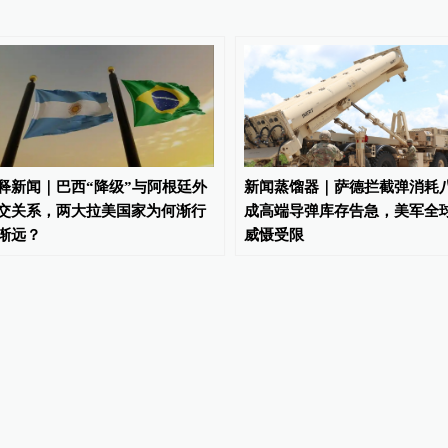
释新闻｜巴西“降级”与阿根廷外
新闻蒸馏器｜萨德拦截弹消耗
交关系，两大拉美国家为何渐行
成高端导弹库存告急，美军全
渐远？
威慑受限