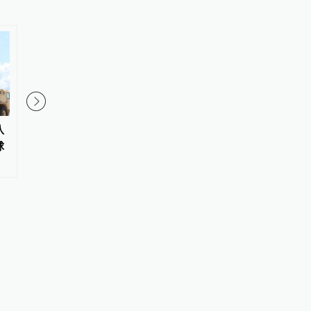
八
新闻蒸馏器｜谷歌AI大改组：诺
《天道》：所有舒服的
球
奖得主卸任日常管理，元老率核
源于没有期待
心人员出走创业