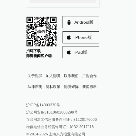
Android版
iPhone版
扫码下载
iPad版
澎湃新闻客户端
关于澎湃
加入澎湃
联系我们
广告合作
法律声明
隐私政策
澎湃矩阵
新闻报料
报料热线: 021-962866
澎湃新闻微博
沪ICP备14003370号
报料邮箱: news@thepaper.cn
澎湃新闻公众号
沪公网安备31010602000299号
澎湃新闻抖音号
互联网新闻信息服务许可证：31120170006
派生万物开放平台
增值电信业务经营许可证：沪B2-2017116
© 2014-
2026
上海东方报业有限公司
IP SHANGHAI