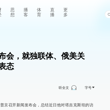
财
思
播
体
直
更
经
想
客
育
播
多
布会，就独联体、俄美关
表态
听全文
字号
总统普京召开新闻发布会，总结近日他对塔吉克斯坦的访