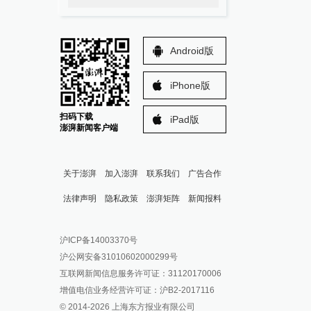
Android版
iPhone版
扫码下载
iPad版
澎湃新闻客户端
关于澎湃
加入澎湃
联系我们
广告合作
法律声明
隐私政策
澎湃矩阵
新闻报料
报料热线: 021-962866
澎湃新闻微博
沪ICP备14003370号
报料邮箱: news@thepaper.cn
澎湃新闻公众号
沪公网安备31010602000299号
澎湃新闻抖音号
互联网新闻信息服务许可证：31120170006
派生万物开放平台
增值电信业务经营许可证：沪B2-2017116
© 2014-
2026
上海东方报业有限公司
IP SHANGHAI