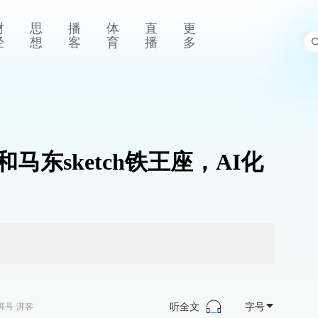
财
思
播
体
直
更
经
想
客
育
播
多
马东sketch铁王座，AI化
听全文
字号
湃号·湃客