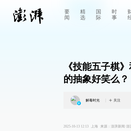
要
精
国
时
闻
选
际
事
《技能五子棋》和
的抽象好笑么？
解毒时光
关注
2025-10-13 12:13
上海
来源：
澎湃新闻·澎