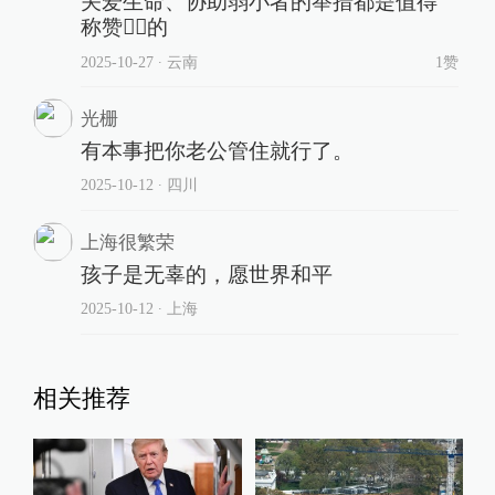
关爱生命、协助弱小者的举措都是值得
称赞👍🏻的
2025-10-27
∙ 云南
1赞
光栅
有本事把你老公管住就行了。
2025-10-12
∙ 四川
上海很繁荣
孩子是无辜的，愿世界和平
2025-10-12
∙ 上海
相关推荐