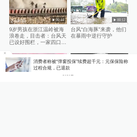
00:44
00:12
2小时前
1小时前
9岁男孩在浙江温岭被海
台风“白海豚”来袭，他们
浪卷走，目击者：台风天
在暴雨中逆行守护
已设好围栏，一家四口翻
入时保安曾喊话劝阻
投
消费者称被“弹窗投保”续费超千元：元保保险称
过程合规，已退款
00:51
00:50
2小时前
6小时前
导演文牧野：在《欢迎来
历史上的今天｜1945年8
龙餐馆》看到美食和战争
月9日，原子弹在长崎上
的相遇和对称
空爆炸