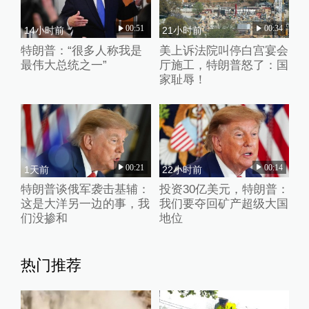
00:51
00:34
14小时前
21小时前
特朗普：“很多人称我是
美上诉法院叫停白宫宴会
最伟大总统之一”
厅施工，特朗普怒了：国
家耻辱！
00:21
00:14
1天前
22小时前
特朗普谈俄军袭击基辅：
投资30亿美元，特朗普：
这是大洋另一边的事，我
我们要夺回矿产超级大国
们没掺和
地位
热门推荐