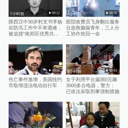
00:12
00:30
7小时前
7小时前
陕西汉中30岁村支书李杨
医院收费员飞身翻出服务
在防汛工作中不幸遇难，
台急救癫痫青年，三人分
被追授“南郑区优秀共产
工协作抢回一命
党员”称号
00:36
02:01
8小时前
8小时前
伤亡事件激增，美国纽约
女子利用平台漏洞0元薅
市取缔违法电动自行车
3000多台电器，警方：
已依法采取刑事强制措施