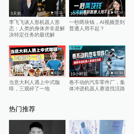
01:25
02:54
3天前
10小时前
李飞飞谈人形机器人形
一秒两块钱，AI视频贵到
态：人类的身体并非是解
普通人用不起？
决特定任务的最优解
03:02
02:34
20小时前
10小时前
当意大利人遇上中式咖
卷不动的汽车零件厂，集
啡，三观碎了一地
体冲进机器人赛道找活路
热门推荐