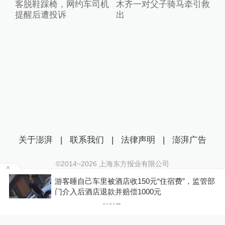
客脱鞋踩椅，网约车司机
木齐一对父子骑马牵引救
提醒后遭投诉
出
关于澎湃
|
联系我们
|
法律声明
|
澎湃广告
©2014~
2026
上海东方报业有限公司
沪ICP证：沪B2-20170116 | 沪ICP备14003370号
元“住宿费”，监管部
你有权知道更多
互联网新闻信息服务许可证：31120170006
0元
下载澎湃新闻客户端
沪公网安备 31010602000299号