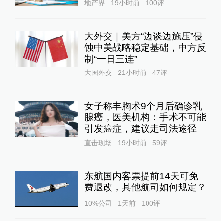
地产界
19小时前
100
评
大外交｜美方“边谈边施压”侵
蚀中美战略稳定基础，中方反
制“一日三连”
大国外交
21小时前
47
评
女子称丰胸术9个月后确诊乳
腺癌，医美机构：手术不可能
引发癌症，建议走司法途径
直击现场
19小时前
59
评
东航国内客票提前14天可免
费退改，其他航司如何规定？
10%公司
1天前
100
评