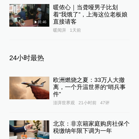
暖侬心｜当聋哑男子比划
着“我饿了”，上海这位老板娘
直接请客
01:46
暖闻湃
1天前
24小时最热
欧洲燃烧之夏：33万人大撤
离，一个升温世界的“哨兵事
件”
澎湃世界观
21小时前
47
评
北京：非京籍家庭购房社保个
税缴纳年限下调为一年