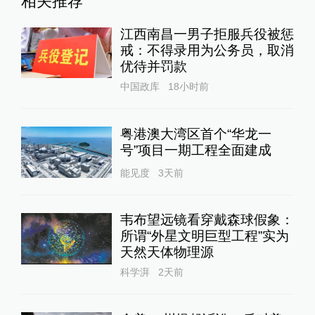
相关推荐
江西南昌一男子拒服兵役被惩
戒：不得录用为公务员，取消
优待并罚款
中国政库
18小时前
粤港澳大湾区首个“华龙一
号”项目一期工程全面建成
能见度
3天前
韦布望远镜看穿戴森球假象：
所谓“外星文明巨型工程”实为
天然天体物理源
科学湃
2天前