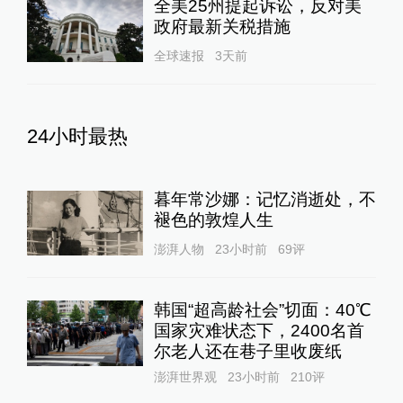
全美25州提起诉讼，反对美
政府最新关税措施
全球速报
3天前
24小时最热
暮年常沙娜：记忆消逝处，不
褪色的敦煌人生
澎湃人物
23小时前
69
评
韩国“超高龄社会”切面：40℃
国家灾难状态下，2400名首
尔老人还在巷子里收废纸
澎湃世界观
23小时前
210
评