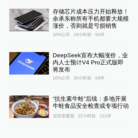
存储芯片成本压力开始释放！
余承东称所有手机都要大规模
涨价，否则就是亏损销售
10%公司
19小时前
56
评
DeepSeek宣布大幅涨价，业
内人士预计V4 Pro正式版即
将发布
10%公司
20小时前
69
评
“抗生素牛蛙”后续：多地开展
牛蛙食品安全检查或专项行动
澎湃质量观
22小时前
122
评