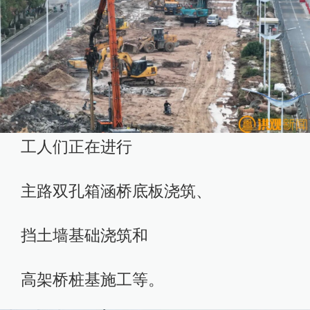
工人们正在进行
主路双孔箱涵桥底板浇筑、
挡土墙基础浇筑和
高架桥桩基施工等。