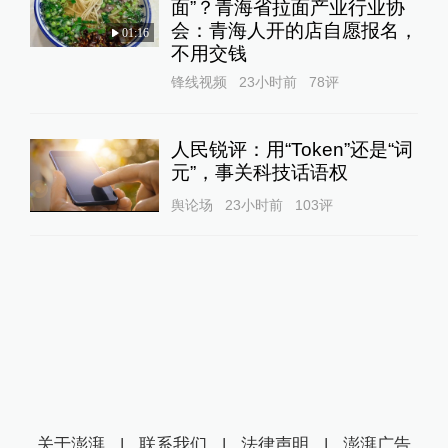
面”？青海省拉面产业行业协
会：青海人开的店自愿报名，
01:16
不用交钱
锋线视频
23小时前
78
评
人民锐评：用“Token”还是“词
元”，事关科技话语权
舆论场
23小时前
103
评
关于澎湃
|
联系我们
|
法律声明
|
澎湃广告