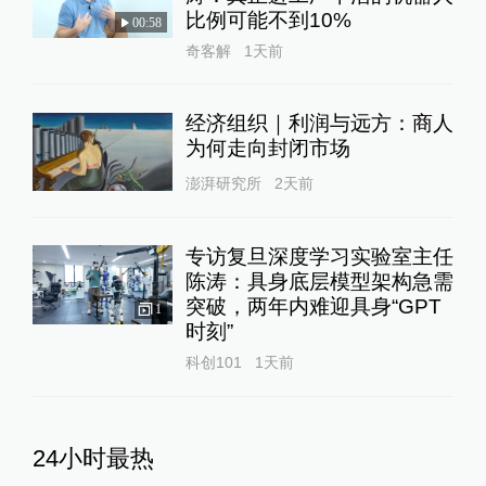
比例可能不到10%
00:58
奇客解
1天前
经济组织｜利润与远方：商人
为何走向封闭市场
澎湃研究所
2天前
专访复旦深度学习实验室主任
陈涛：具身底层模型架构急需
突破，两年内难迎具身“GPT
1
时刻”
科创101
1天前
24小时最热