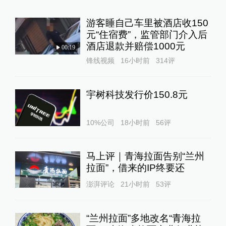
游客睡自己车里被酒店收150
元“住宿费”，监管部门介入后
酒店退款并赔偿1000元
00:19
锋线视频
16小时前
314
评
宇树科技发行价150.8元
10%公司
18小时前
56
评
马上评｜青海拉面告别“兰州
拉面”，借来的IP终要还
澎湃评论
21小时前
53
评
“兰州拉面”多地改名“青海拉