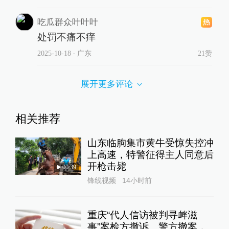
吃瓜群众叶叶叶
处罚不痛不痒
2025-10-18
∙ 广东
21赞
展开更多评论
相关推荐
山东临朐集市黄牛受惊失控冲
上高速，特警征得主人同意后
开枪击毙
00:39
锋线视频
14小时前
重庆“代人信访被判寻衅滋
事”案检方撤诉、警方撤案，