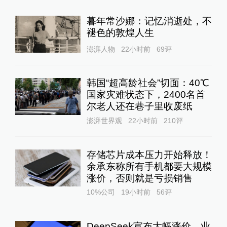
暮年常沙娜：记忆消逝处，不
褪色的敦煌人生
澎湃人物
22小时前
69
评
韩国“超高龄社会”切面：40℃
国家灾难状态下，2400名首
尔老人还在巷子里收废纸
澎湃世界观
22小时前
210
评
存储芯片成本压力开始释放！
余承东称所有手机都要大规模
涨价，否则就是亏损销售
10%公司
19小时前
56
评
DeepSeek宣布大幅涨价，业