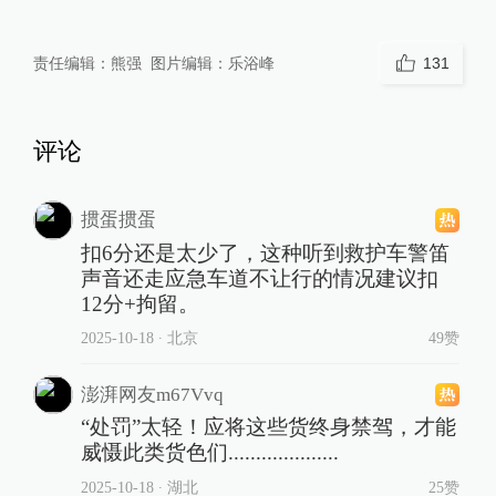
责任编辑：
熊强
图片编辑：
乐浴峰
131
评论
掼蛋掼蛋
扣6分还是太少了，这种听到救护车警笛
声音还走应急车道不让行的情况建议扣
12分+拘留。
2025-10-18
∙ 北京
49赞
澎湃网友m67Vvq
“处罚”太轻！应将这些货终身禁驾，才能
威慑此类货色们....................
2025-10-18
∙ 湖北
25赞