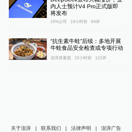
内人士预计V4 Pro正式版即
将发布
10%公司
19小时前
69
评
“抗生素牛蛙”后续：多地开展
牛蛙食品安全检查或专项行动
澎湃质量观
22小时前
122
评
关于澎湃
|
联系我们
|
法律声明
|
澎湃广告