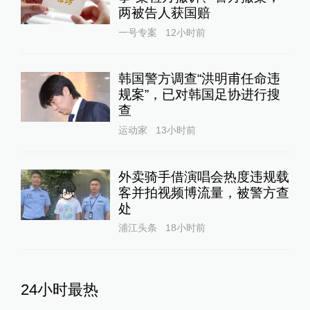
两被告人获国赔
一号专案
12小时前
韩国警方调查“洪明甫任命违
规案”，已对韩国足协进行搜
查
运动家
13小时前
外卖骑手借演唱会热度违规载
客并拍视频博流量，被警方查
处
浦江头条
18小时前
24小时最热