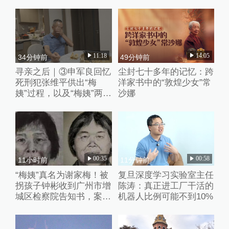
到“现实嫌犯”
11:18
14:05
34分钟前
49分钟前
寻亲之后｜③申军良回忆
尘封七十多年的记忆：跨
死刑犯张维平供出“梅
洋家书中的“敦煌少女”常
姨”过程，以及“梅姨”两张
沙娜
模拟画像来历
00:35
00:58
11小时前
11分钟前
“梅姨”真名为谢家梅！被
复旦深度学习实验室主任
拐孩子钟彬收到广州市增
陈涛：真正进工厂干活的
城区检察院告知书，案件
机器人比例可能不到10%
进入审查起诉环节