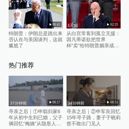
00:43
02:35
11小时前
1天前
特朗普：伊朗总是跳出来
从白宫常客到孤立无援：
否认在与美国谈判，这就
因凡蒂诺欲把世界
尴尬了
杯“卖”给特朗普姻亲成足
坛“公敌”
热门推荐
09:17
08:51
37分钟前
34分钟前
寻亲之后｜①申聪归家6
寻亲之后｜②申军良回忆
年从初中生到已婚，父子
15年寻子路，妻子于晓莉
俩回忆“梅姨”从隐形人
曾不敢出门见人