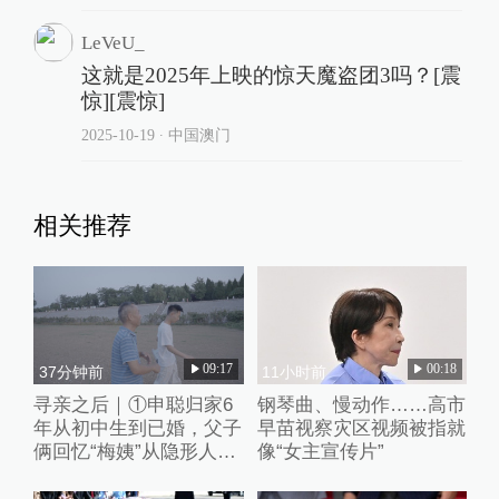
LeVeU_
这就是2025年上映的惊天魔盗团3吗？[震
惊][震惊]
2025-10-19
∙ 中国澳门
相关推荐
09:17
00:18
37分钟前
11小时前
寻亲之后｜①申聪归家6
钢琴曲、慢动作……高市
年从初中生到已婚，父子
早苗视察灾区视频被指就
俩回忆“梅姨”从隐形人
像“女主宣传片”
到“现实嫌犯”