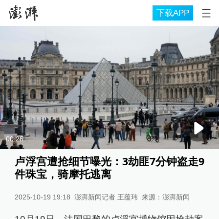
下载APP
00:26
卢浮宫遭抢细节曝光：3劫匪7分钟盗走9
件珠宝，骑摩托逃离
2025-10-19 19:18
澎湃新闻记者 王蕴玮
来源：
澎湃新闻