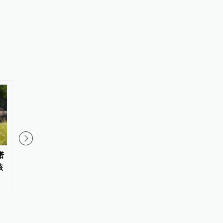
诺
飞书走出字节核心圈：一场酝酿
数智时代如何尊重学生
核
了十个月的收编