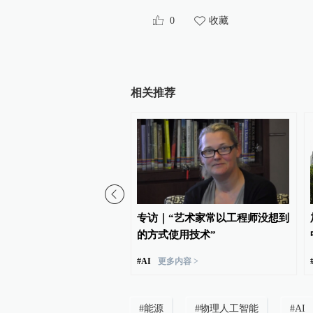
0
收藏
相关推荐
代如何尊重学生主体性
专访｜“艺术家常以工程师没想到
的方式使用技术”
#
AI
更多内容 >
#
能源
#
物理人工智能
#
AI