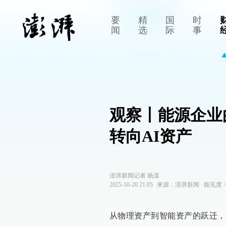
要
精
国
时
闻
选
际
事
观察丨能源企业
转向AI资产
澎湃新闻记者 杨漾
2025-10-20 21:05
来源：
澎湃新闻
∙
能见度
从物理资产到智能资产的跃迁，