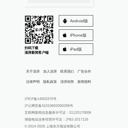
Android版
iPhone版
扫码下载
iPad版
澎湃新闻客户端
关于澎湃
加入澎湃
联系我们
广告合作
法律声明
隐私政策
澎湃矩阵
新闻报料
报料热线: 021-962866
澎湃新闻微博
沪ICP备14003370号
报料邮箱: news@thepaper.cn
澎湃新闻公众号
沪公网安备31010602000299号
澎湃新闻抖音号
互联网新闻信息服务许可证：31120170006
派生万物开放平台
增值电信业务经营许可证：沪B2-2017116
© 2014-
2026
上海东方报业有限公司
IP SHANGHAI