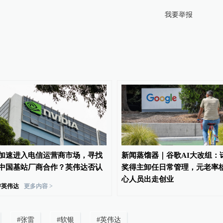
我要举报
加速进入电信运营商市场，寻找
新闻蒸馏器｜谷歌AI大改组：
中国基站厂商合作？英伟达否认
奖得主卸任日常管理，元老率
心人员出走创业
#
英伟达
更多内容 >
#
张雷
#
软银
#
英伟达