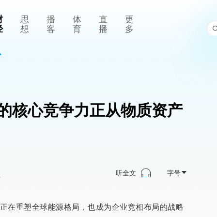
财
思
播
体
直
更
经
想
客
育
播
多
的核心竞争力正从物质资产
听全文
字号
>
正在重塑全球能源格局，也成为企业竞相布局的战略