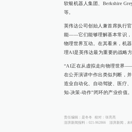
软银机器人集团、Berkshire Grey、Au
等。
英伟达公司创始人兼首席执行官
能——它们能够理解基本常识，
物理世界互动。在其看来，机器
理AI是英伟达最为重要的战略
“AI正在从虚拟走向物理世界
在公开演讲中作出类似判断，并
造业自动化、自动驾驶、医疗、
知-决策-动作”闭环的产业价值
责任编辑：
是冬冬
校对：
张亮亮
澎湃新闻报料：021-962866
澎湃新闻，未