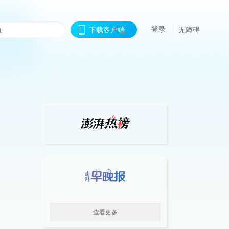
登录
下载客户端
无障碍
查看更多