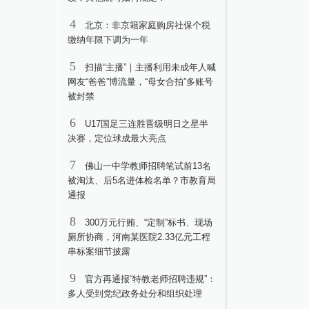
4
北京：非京籍家庭购房社保个税
缴纳年限下调为一年
5
扫描“主播”｜主播利用未成年人喊
网友“爸爸”博流量，“母女合拍”多账号
被封禁
6
U17国足三连胜晋级明日之星半
决赛，定位球成最大亮点
7
佛山一中学教师招聘笔试前13名
被淘汰、后5名进体检名单？市教育局
通报
8
300万元行贿、“定制”标书、现场
厕所协商，河南某医院2.33亿元工程
串标案细节披露
9
官方再通报“特教老师招聘违规”：
多人受到党纪政务处分和组织处理