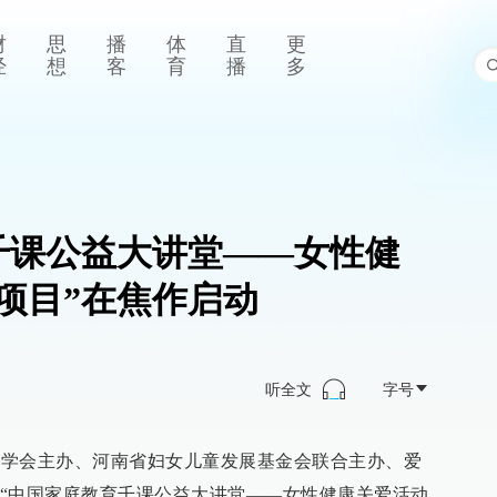
财
思
播
体
直
更
经
想
客
育
播
多
千课公益大讲堂——女性健
项目”在焦作启动
听全文
字号
教育学会主办、河南省妇女儿童发展基金会联合主办、爱
“中国家庭教育千课公益大讲堂——女性健康关爱活动