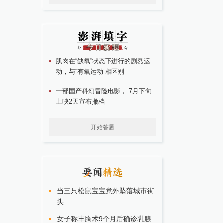
肌肉在“缺氧”状态下进行的剧烈运
动，与“有氧运动”相区别
一部国产科幻冒险电影， 7月下旬
上映2天宣布撤档
开始答题
当三只松鼠宝宝意外坠落城市街
头
女子称丰胸术9个月后确诊乳腺