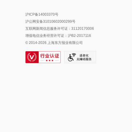
报料热线: 021-962866
澎湃新闻微博
沪ICP备14003370号
报料邮箱: news@thepaper.cn
澎湃新闻公众号
沪公网安备31010602000299号
澎湃新闻抖音号
互联网新闻信息服务许可证：31120170006
派生万物开放平台
增值电信业务经营许可证：沪B2-2017116
© 2014-
2026
上海东方报业有限公司
IP SHANGHAI
SIXTH TONE