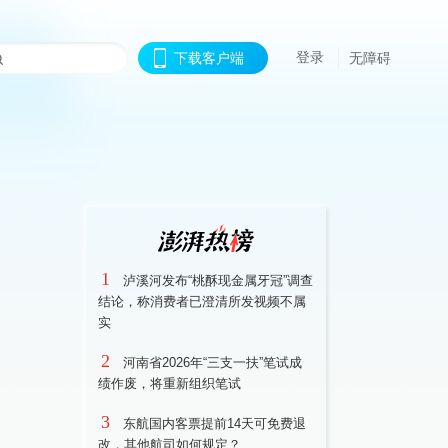
登录
下载客户端
无障碍
1
泸溪河发布“桃酥现金属牙冠”调查
结论，称消费者已澄清所发视频不属
实
2
河南省2026年“三支一扶”笔试成
绩作废，将重新组织笔试
3
东航国内客票提前14天可免费退
改，其他航司如何规定？