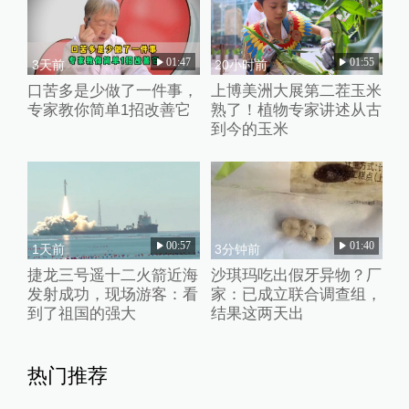
01:47
01:55
3天前
20小时前
口苦多是少做了一件事，
上博美洲大展第二茬玉米
专家教你简单1招改善它
熟了！植物专家讲述从古
到今的玉米
00:57
01:40
1天前
3分钟前
捷龙三号遥十二火箭近海
沙琪玛吃出假牙异物？厂
发射成功，现场游客：看
家：已成立联合调查组，
到了祖国的强大
结果这两天出
热门推荐