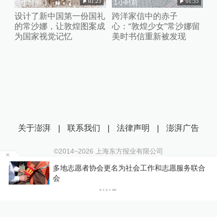
01:25
01:55
1小时前
1小时前
设计了新中国第一份国礼
跨洋家信中的赤子
的常沙娜，让敦煌图案成
心：“敦煌少女”常沙娜留
为国家视觉记忆
美时书信重新被发现
关于澎湃
|
联系我们
|
法律声明
|
澎湃广告
©2014~
2026
上海东方报业有限公司
沪ICP证：沪B2-20170116 | 沪ICP备14003370号
就能
多地志愿者协会更名为社会工作和志愿服务联合
互联网新闻信息服务许可证：31120170006
会
沪公网安备 31010602000299号