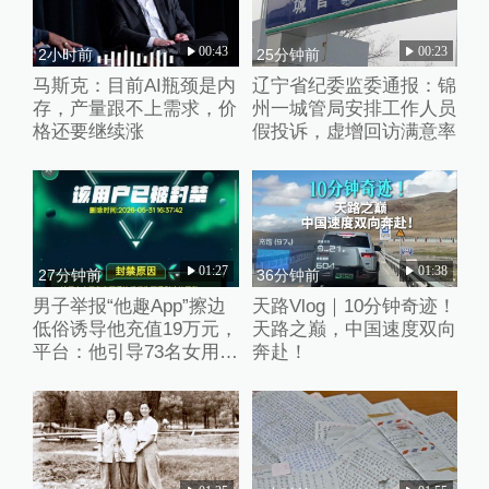
00:43
00:23
2小时前
25分钟前
马斯克：目前AI瓶颈是内
辽宁省纪委监委通报：锦
存，产量跟不上需求，价
州一城管局安排工作人员
格还要继续涨
假投诉，虚增回访满意率
01:27
01:38
27分钟前
36分钟前
男子举报“他趣App”擦边
天路Vlog｜10分钟奇迹！
低俗诱导他充值19万元，
天路之巅，中国速度双向
平台：他引导73名女用户
奔赴！
聊不雅话题