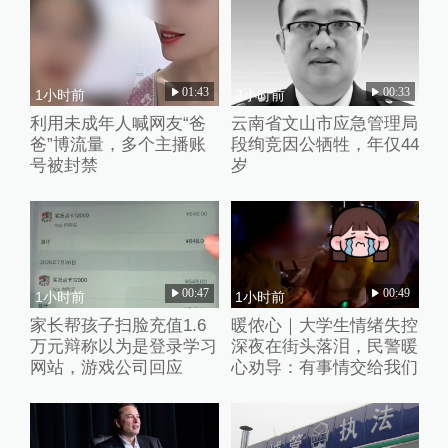
01:43
00:33
1小时前
3小时前
利用未成年人喊网友“爸
云南省文山市应急管理局
爸”博流量，多个主播账
段绚竞因公牺牲，年仅44
号被封禁
岁
00:47
00:49
1小时前
1小时前
家长帮孩子扫脸充值1.6
暖侬心｜大学生情绪失控
万元辩称以为是登录学习
深夜在街头落泪，民警暖
网站，游戏公司回应
心劝导：有事情交给我们