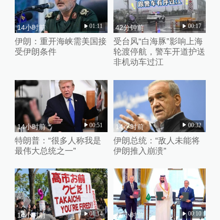
01:11
00:17
14小时前
42分钟前
伊朗：重开海峡需美国接
受台风“白海豚”影响上海
受伊朗条件
轮渡停航，警车开道护送
非机动车过江
00:51
00:32
14小时前
14小时前
特朗普：“很多人称我是
伊朗总统：“敌人未能将
最伟大总统之一”
伊朗推入崩溃”
01:14
00:10
14小时前
15小时前