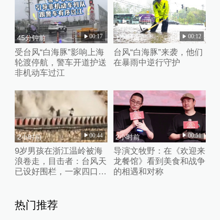
00:17
00:12
45分钟前
1小时前
受台风“白海豚”影响上海
台风“白海豚”来袭，他们
轮渡停航，警车开道护送
在暴雨中逆行守护
非机动车过江
00:44
00:51
2小时前
2小时前
9岁男孩在浙江温岭被海
导演文牧野：在《欢迎来
浪卷走，目击者：台风天
龙餐馆》看到美食和战争
已设好围栏，一家四口翻
的相遇和对称
入时保安曾喊话劝阻
热门推荐