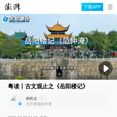
下载APP
03:13
粤读丨古文观止之《岳阳楼记》
鹤邑志
文艺领域创作者