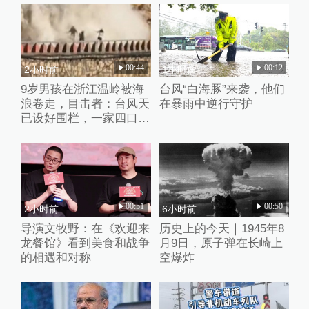
00:44
00:12
2小时前
1小时前
9岁男孩在浙江温岭被海
台风“白海豚”来袭，他们
浪卷走，目击者：台风天
在暴雨中逆行守护
已设好围栏，一家四口翻
入时保安曾喊话劝阻
00:51
00:50
2小时前
6小时前
导演文牧野：在《欢迎来
历史上的今天｜1945年8
龙餐馆》看到美食和战争
月9日，原子弹在长崎上
的相遇和对称
空爆炸