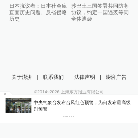
日本抗议者：日本社会应
沙巴土三国签署共同防务
直面历史问题、反省侵略
协议，约定一国遇袭等同
历史
全体遭袭
关于澎湃
|
联系我们
|
法律声明
|
澎湃广告
©2014~
2026
上海东方报业有限公司
沪ICP证：沪B2-20170116 | 沪ICP备14003370号
中央气象台发布台风红色预警，为何发布最高级
互联网新闻信息服务许可证：31120170006
P
别预警
沪公网安备 31010602000299号