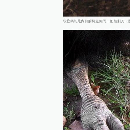
双垂鹤鸵最内侧的脚趾如同一把短刺刀（图片来源