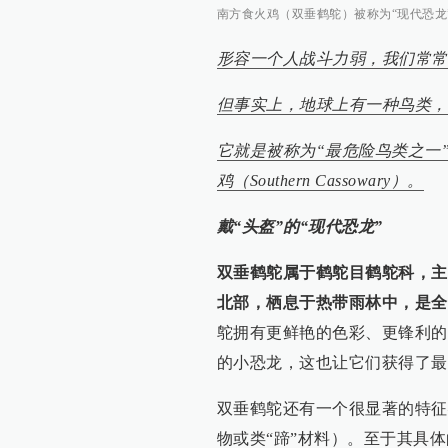
南方食火鸡（双垂鹤鸵）被称为“现代恐龙”（图
形容一个人战斗力弱，我们常常
但事实上，地球上有一种鸟类，
它就是被称为“最危险鸟类之一”的双垂
鸡（Southern Cassowary）。
戴“头盔”的“现代恐龙”
双垂鹤鸵属于鹤鸵目鹤鸵科，主
北部，栖息于热带雨林中，是全
鸵拥有更鲜艳的色彩、更锋利的
的小恐龙，这也让它们获得了最
双垂鹤鸵还有一个很显著的特征
物或类“蹄”材料）。至于其具