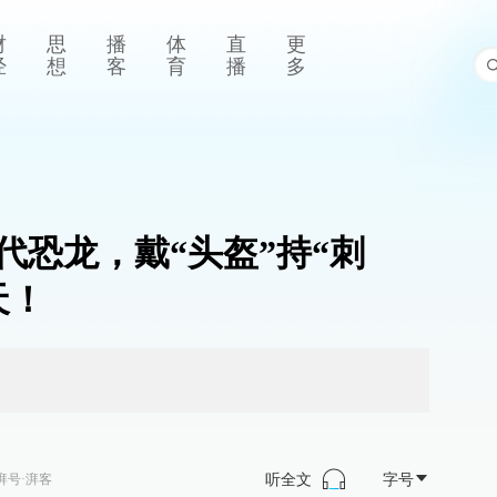
财
思
播
体
直
更
经
想
客
育
播
多
代恐龙，戴“头盔”持“刺
天！
听全文
字号
湃号·湃客