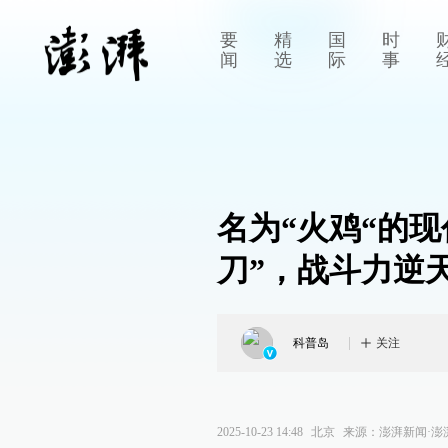
要
精
国
时
闻
选
际
事
名为“火鸡“的现
刀”，战斗力逆
科普岛
关注
2025-10-23 14:48
北京
来源：
澎湃新闻·澎