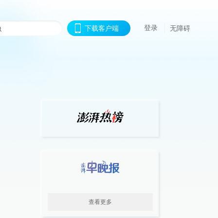
登录
下载客户端
无障碍
查看更多