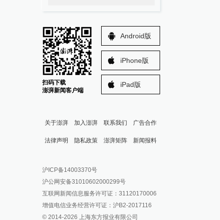
Android版
iPhone版
扫码下载
iPad版
澎湃新闻客户端
关于澎湃
加入澎湃
联系我们
广告合作
法律声明
隐私政策
澎湃矩阵
新闻报料
报料热线: 021-962866
澎湃新闻微博
沪ICP备14003370号
报料邮箱: news@thepaper.cn
澎湃新闻公众号
沪公网安备31010602000299号
澎湃新闻抖音号
互联网新闻信息服务许可证：31120170006
派生万物开放平台
增值电信业务经营许可证：沪B2-2017116
© 2014-
2026
上海东方报业有限公司
IP SHANGHAI