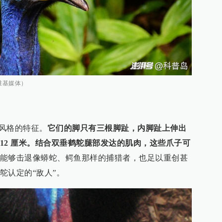
维基媒体）
”风格的特征。
它们的脚只有三根脚趾，内脚趾上伸出
12 厘米。结合双垂鹤鸵腿部发达的肌肉，这些爪子可
能够击退像蟒蛇、鳄鱼那样的捕猎者，也足以重创甚
鸵认定的“敌人”。