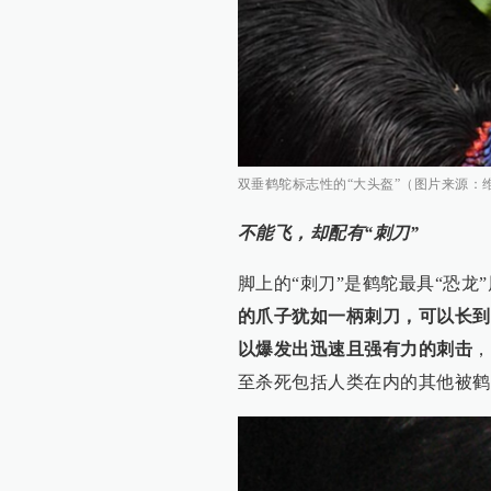
双垂鹤鸵标志性的“大头盔”（图片来源：
不能飞，却配有“刺刀”
脚上的“刺刀”是鹤鸵最具“恐龙
的爪子犹如一柄刺刀，可以长到
以爆发出迅速且强有力的刺击
，
至杀死包括人类在内的其他被鹤