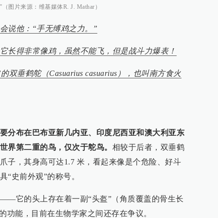
片来源：维基媒体R. J. Mathar）
会说他：“手无缚鸡之力。”
它长得非常像鸡，虽然不能飞，但是战斗力爆表！
鹤鸵（Casuarius casuarius），也叫南方食火
要分布在巴布亚新几内亚、印度尼西亚和澳大利亚东
世界第二重的鸟，仅次于鸵鸟。
相较于后者，双垂鹤
爪子，其身高可达1.7 米，看起来像是个危险、好斗
具“史前外观”的称号。
——它的头上存在着一副“头盔”（角质覆盖的骨生长
体的功能，目前在生物学家之间还存在争议。