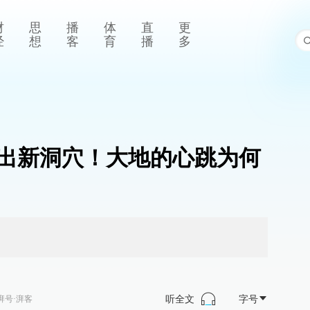
财
思
播
体
直
更
经
想
客
育
播
多
”出新洞穴！大地的心跳为何
听全文
字号
湃号·湃客