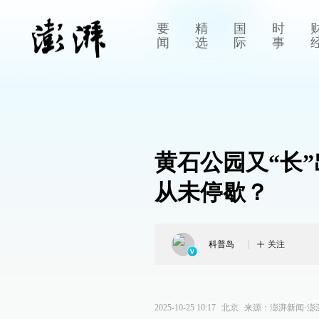
要
精
国
时
闻
选
际
事
黄石公园又“长
从未停歇？
科普岛
关注
2025-10-25 10:17
北京
来源：
澎湃新闻·澎