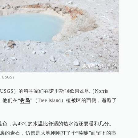
USGS）
SGS）的科学家们在诺里斯间歇泉盆地（Norris
时，他们在“
树岛
”（Tree Island）植被区的西侧，邂逅了
蓝色，其43℃的水温比舒适的热水浴还要暖和几分。
裹的岩石，仿佛是大地刚刚打了个“喷嚏”而留下的痕