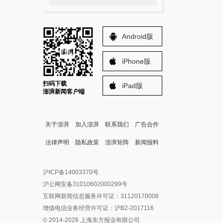
Android版
iPhone版
扫码下载
iPad版
澎湃新闻客户端
关于澎湃
加入澎湃
联系我们
广告合作
法律声明
隐私政策
澎湃矩阵
新闻报料
报料热线: 021-962866
澎湃新闻微博
沪ICP备14003370号
报料邮箱: news@thepaper.cn
澎湃新闻公众号
沪公网安备31010602000299号
澎湃新闻抖音号
互联网新闻信息服务许可证：31120170006
派生万物开放平台
增值电信业务经营许可证：沪B2-2017116
© 2014-
2026
上海东方报业有限公司
IP SHANGHAI