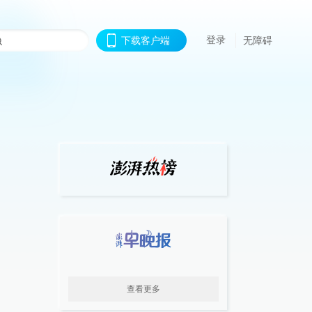
登录
下载客户端
无障碍
查看更多