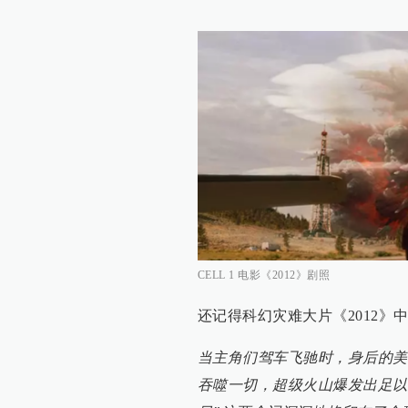
CELL 1 电影《2012》剧照
还记得科幻灾难大片《2012》
当主角们驾车飞驰时，身后的美
吞噬一切，超级火山爆发出足以