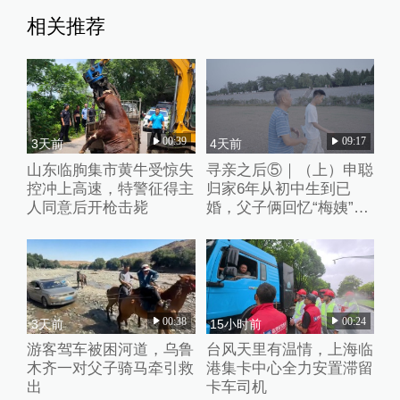
相关推荐
00:39
09:17
3天前
4天前
山东临朐集市黄牛受惊失
寻亲之后⑤｜（上）申聪
控冲上高速，特警征得主
归家6年从初中生到已
人同意后开枪击毙
婚，父子俩回忆“梅姨”从
隐形人到“现实嫌犯”
00:38
00:24
3天前
15小时前
游客驾车被困河道，乌鲁
台风天里有温情，上海临
木齐一对父子骑马牵引救
港集卡中心全力安置滞留
出
卡车司机