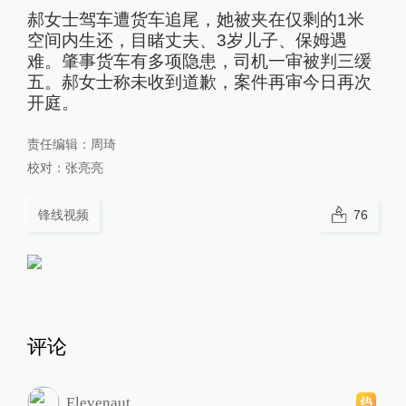
郝女士驾车遭货车追尾，她被夹在仅剩的1米
空间内生还，目睹丈夫、3岁儿子、保姆遇
难。肇事货车有多项隐患，司机一审被判三缓
五。郝女士称未收到道歉，案件再审今日再次
开庭。
责任编辑：
周琦
校对：
张亮亮
锋线视频
76
评论
Elevenaut