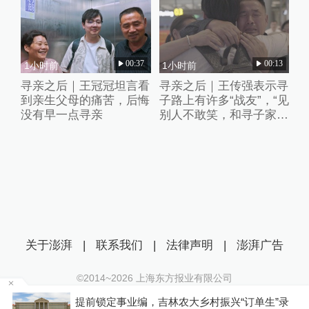
00:37
00:13
1小时前
1小时前
寻亲之后｜王冠冠坦言看
寻亲之后｜王传强表示寻
到亲生父母的痛苦，后悔
子路上有许多“战友”，“见
没有早一点寻亲
别人不敢笑，和寻子家长
能聊聊”
关于澎湃
|
联系我们
|
法律声明
|
澎湃广告
©2014~
2026
上海东方报业有限公司
沪ICP证：沪B2-20170116 | 沪ICP备14003370号
上
提前锁定事业编，吉林农大乡村振兴“订单生”录