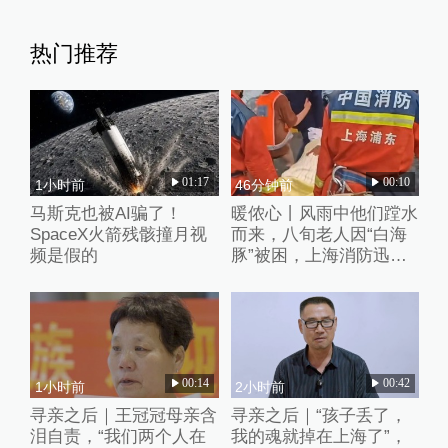
热门推荐
01:17
00:10
1小时前
46分钟前
马斯克也被AI骗了！
暖侬心丨风雨中他们蹚水
SpaceX火箭残骸撞月视
而来，八旬老人因“白海
频是假的
豚”被困，上海消防迅速
救助
00:14
00:42
1小时前
2小时前
寻亲之后｜王冠冠母亲含
寻亲之后｜“孩子丢了，
泪自责，“我们两个人在
我的魂就掉在上海了”，