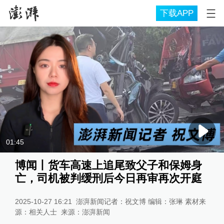
下载APP
01:45
博闻丨货车高速上追尾致父子和保姆身
亡，司机被判缓刑后今日再审再次开庭
2025-10-27 16:21
澎湃新闻记者：祝文博 编辑：张琳 素材来
源：相关人士
来源：
澎湃新闻