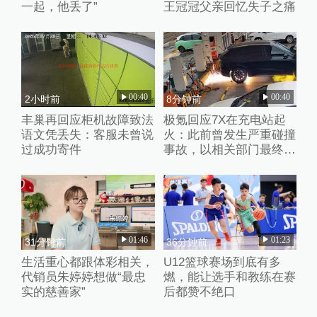
一起，他丢了”
王冠冠父亲回忆失子之痛
00:40
00:40
2小时前
8分钟前
丰巢再回应柜机故障致法
极氪回应7X在充电站起
语文凭丢失：客服未曾说
火：此前曾发生严重碰撞
过成功寄件
事故，以相关部门最终调
查结论为准
01:46
01:23
31分钟前
36分钟前
生活重心都跟体彩相关，
U12篮球赛场到底有多
代销员朱婷婷想做“最忠
燃，能让选手和教练在赛
实的慈善家”
后都赞不绝口