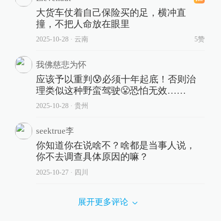
大货车仗着自己保险买的足，横冲直
撞，不把人命放在眼里
2025-10-28
∙ 云南
5赞
我佛慈悲为怀
应该予以重判😰必须十年起底！否则治
理类似这种野蛮驾驶😤恐怕无效……
2025-10-28
∙ 贵州
seektrue李
你知道你在说啥不？啥都是当事人说，
你不去调查具体原因的嘛？
2025-10-27
∙ 四川
展开更多评论