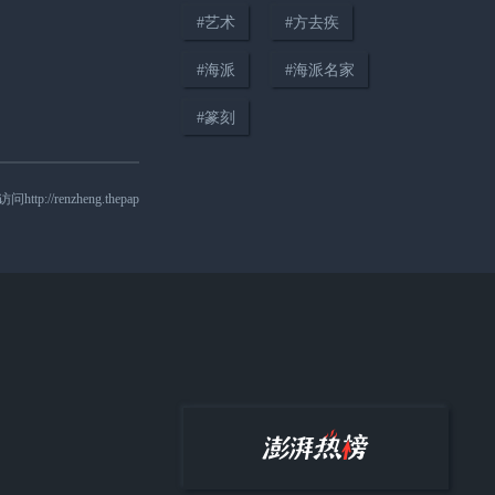
#
艺术
#
方去疾
#
海派
#
海派名家
00:45
#
篆刻
国民IP丨汪家芳·跟着霞客挑座山
｜黄山
nzheng.thepap
01:49
厉害的中国画丨“图案入画，花鸟
成佛”——陈之佛