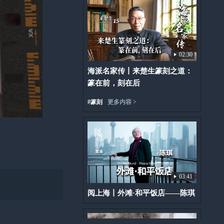
02:30
海派名家传丨来楚生篆刻之道：
篆在前，刻在后
#
篆刻
更多内容 >
03:41
阅上海丨外滩·和平饭店——陈琪