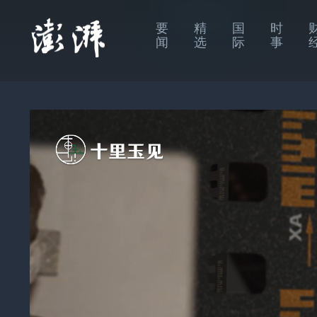
要
精
国
时
闻
选
际
事