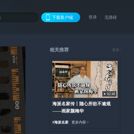
登录
下载客户端
无障碍
相关推荐
更多>
02:48
海派名家传丨随心所欲不逾规
——画家颜梅华
#
海派名家
更多内容 >