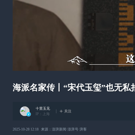
海派名家传丨“宋代玉玺”也无私
十里玉见
关注
IP：
上海
2025-10-28 12:18
来源：
澎湃新闻·澎湃号·湃客