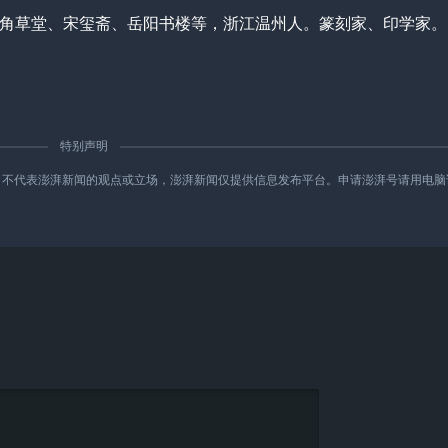
斋、四角草堂、宋玺斋、岳阳书楼等，浙江温州人。篆刻家、印学家。
特别声明
新闻的观点或立场，澎湃新闻仅提供信息发布平台。申请澎湃号请用电脑访问http://re