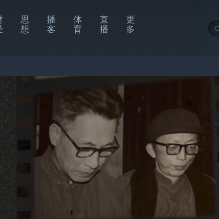
财
思
播
体
直
更
经
想
客
育
播
多