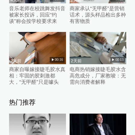
音乐老师在校跳舞发抖音
商家承认“无甲醛”是营销
被家长投诉，回应“约
话术，源头样品检出多种
谈”称会按学校要求来
有害物质
00:16
00:13
2天前
2天前
商家自曝嫁接睫毛胶水真
电商热销嫁接睫毛胶水含
相：牢固的胶刺激都
高危成分，厂家教唆：无
大，“无甲醛”只是噱头
需向消费者解释
热门推荐