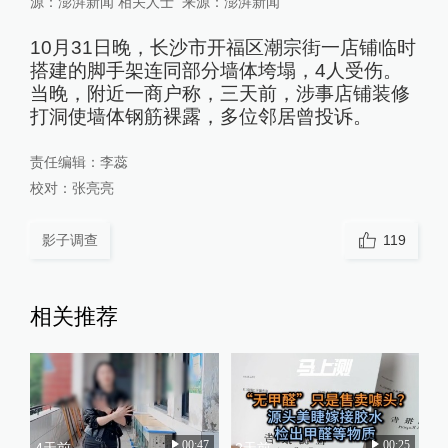
源：澎湃新闻 相关人士
来源：
澎湃新闻
10月31日晚，长沙市开福区潮宗街一店铺临时
搭建的脚手架连同部分墙体垮塌，4人受伤。
当晚，附近一商户称，三天前，涉事店铺装修
打洞使墙体钢筋裸露，多位邻居曾投诉。
责任编辑：
李蕊
校对：
张亮亮
影子调查
119
相关推荐
00:47
00:25
4天前
2天前