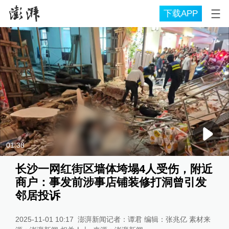
下载APP
01:38
长沙一网红街区墙体垮塌4人受伤，附近
商户：事发前涉事店铺装修打洞曾引发
邻居投诉
2025-11-01 10:17
澎湃新闻记者：谭君 编辑：张兆亿 素材来