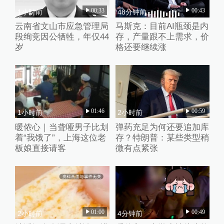
00:33
00:43
1小时前
48分钟前
云南省文山市应急管理局
马斯克：目前AI瓶颈是内
段绚竞因公牺牲，年仅44
存，产量跟不上需求，价
岁
格还要继续涨
01:46
00:59
1小时前
2小时前
暖侬心｜当聋哑男子比划
弹药充足为何还要追加库
着“我饿了”，上海这位老
存？特朗普：某些类型稍
板娘直接请客
微有点紧张
01:00
00:49
2小时前
4分钟前