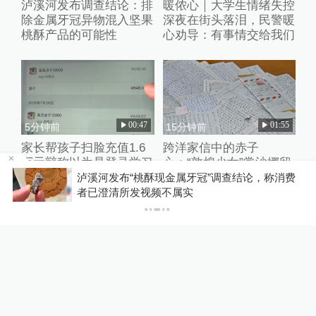
泸溪河发布调查结论：排
暖侬心｜大学生情绪失控
除金属牙冠异物混入坚果
深夜在街头落泪，民警暖
桃酥产品的可能性
心劝导：有事情交给我们
00:47
01:55
5分钟前
15分钟前
家长帮孩子扫脸充值1.6
跨洋家信中的赤子
万元辩称以为是登录学习
心：“敦煌少女”常沙娜留
网站，游戏公司回应
美时书信重新被发现
博流
泸溪河发布“桃酥现金属牙冠”调查结论，称消费
者已澄清所发视频不属实
00:44
01:53
2小时前
2小时前
东南大学教务处副处长李
体彩代销员李映顺的“聚
骏扬，拟调任云南楚雄州
宝盆”，“把钱捐给社区公