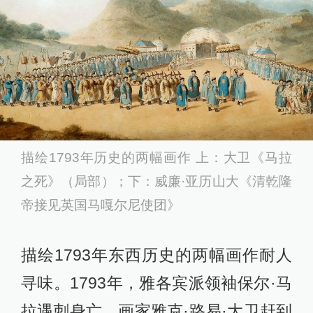
描绘1793年历史的两幅画作 上：大卫《马拉
之死》（局部）；下：威廉·亚历山大《清乾隆
帝接见英国马嘎尔尼使团》
描绘1793年东西历史的两幅画作耐人
寻味。1793年，雅各宾派领袖保尔·马
拉遇刺身亡，画家雅克·路易·大卫赶到