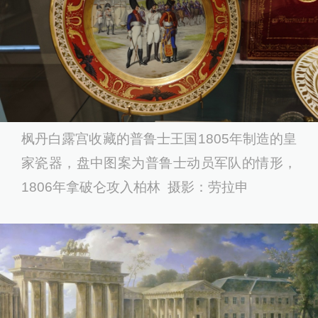
枫丹白露宫收藏的普鲁士王国1805年制造的皇
家瓷器，盘中图案为普鲁士动员军队的情形，
1806年拿破仑攻入柏林 摄影：劳拉申