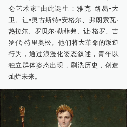
仑艺术家”由此诞生：雅克-路易•大
卫、让•奥古斯特•安格尔、弗朗索瓦·
热拉尔、罗贝尔·勒菲弗、让·格罗、吉
罗代·特里奥松。他们将大革命的叛逆
行为，通过浪漫化姿态叙述，青年以
独立群体姿态出现，刷洗历史，创造
灿烂未来。