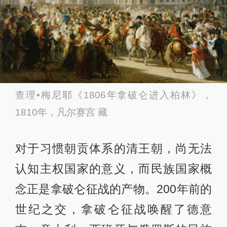
查理•梅尼耶《1806年拿破仑进入柏林》，
1810年，凡尔赛宫 藏
对于习惯朝贡体系的清王朝，尚无法
认知主权国家的意义，而民族国家概
念正是拿破仑征战的产物。200年前的
世纪之交，拿破仑征战唤醒了德意