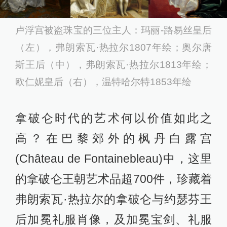
卢浮宫被盗珠宝的三位主人：玛丽-路易丝皇后
（左），弗朗索瓦·热拉尔1807年绘；奥尔唐
斯王后（中），弗朗索瓦·热拉尔1813年绘；
欧仁妮皇后（右），温特哈尔特1853年绘
拿破仑时代的艺术何以价值如此之
高？在巴黎郊外的枫丹白露宫
(Château de Fontainebleau)中，这里
的拿破仑王朝艺术品超700件，珍藏着
弗朗索瓦·热拉尔的拿破仑与约瑟芬王
后加冕礼服肖像，及加冕宝剑、礼服