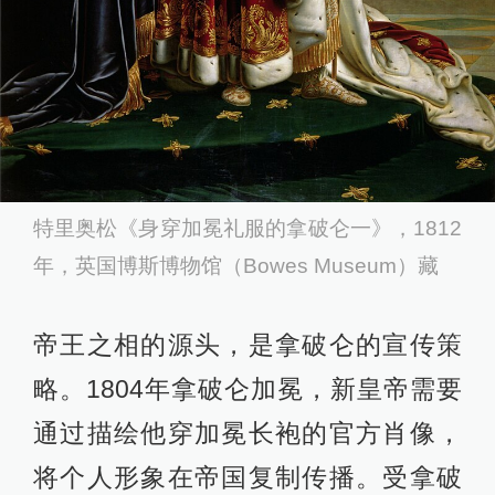
特里奥松《身穿加冕礼服的拿破仑一》，1812
年，英国博斯博物馆（Bowes Museum）藏
帝王之相的源头，是拿破仑的宣传策
略。1804年拿破仑加冕，新皇帝需要
通过描绘他穿加冕长袍的官方肖像，
将个人形象在帝国复制传播。受拿破