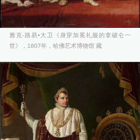
雅克-路易•大卫《身穿加冕礼服的拿破仑一
世》，1807年，哈佛艺术博物馆 藏