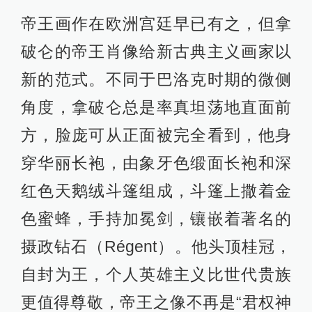
帝王画作在欧洲宫廷早已有之，但拿
破仑的帝王肖像给新古典主义画家以
新的范式。不同于巴洛克时期的微侧
角度，拿破仑总是率真坦荡地直面前
方，脸庞可从正面被完全看到，他身
穿华丽长袍，由象牙色缎面长袍和深
红色天鹅绒斗篷组成，斗篷上撒着金
色蜜蜂，手持加冕剑，镶嵌着著名的
摄政钻石（Régent）。他头顶桂冠，
自封为王，个人英雄主义比世代贵族
更值得尊敬，帝王之像不再是“君权神