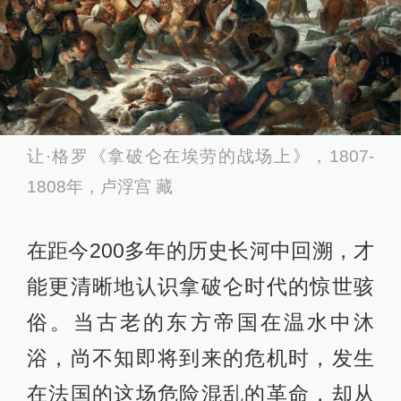
让·格罗《拿破仑在埃劳的战场上》，1807-
1808年，卢浮宫 藏
在距今200多年的历史长河中回溯，才
能更清晰地认识拿破仑时代的惊世骇
俗。当古老的东方帝国在温水中沐
浴，尚不知即将到来的危机时，发生
在法国的这场危险混乱的革命，却从