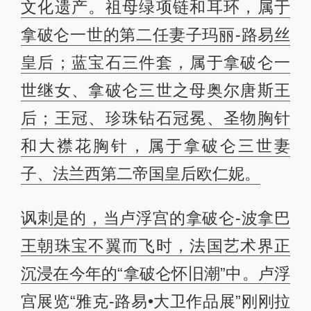
文化遗产。祖母绿项链和耳环，属于
拿破仑一世的第二任妻子玛丽-路易丝
皇后；蓝宝石三件套，属于拿破仑一
世继女、拿破仑三世之母奥尔唐斯王
后；王冠、珍珠钻石冠冕、圣物胸针
和大襟花胸针，属于拿破仑三世妻
子、法兰西第二帝国皇后欧仁妮。
讽刺是的，当卢浮宫的拿破仑-波拿巴
王朝珠宝不翼而飞时，法国艺术界正
沉浸在今年的“拿破仑怀旧潮”中。卢浮
宫展览“雅克-路易•大卫作品展”刚刚拉