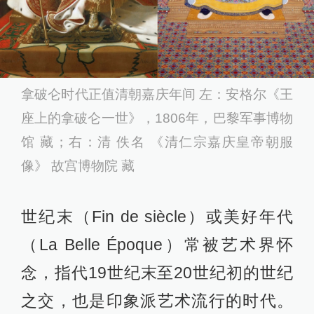
拿破仑时代正值清朝嘉庆年间 左：安格尔《王
座上的拿破仑一世》，1806年，巴黎军事博物
馆 藏；右：清 佚名 《清仁宗嘉庆皇帝朝服
像》 故宫博物院 藏
世纪末（Fin de siècle）或美好年代
（La Belle Époque）常被艺术界怀
念，指代19世纪末至20世纪初的世纪
之交，也是印象派艺术流行的时代。