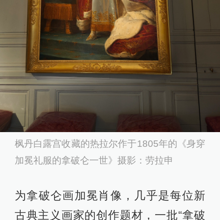
枫丹白露宫收藏的热拉尔作于1805年的《身穿
加冕礼服的拿破仑一世》摄影：劳拉申
为拿破仑画加冕肖像，几乎是每位新
古典主义画家的创作题材，一批“拿破