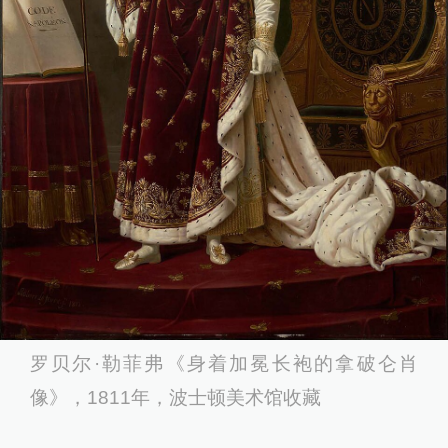
罗贝尔·勒菲弗《身着加冕长袍的拿破仑肖
像》，1811年，波士顿美术馆收藏