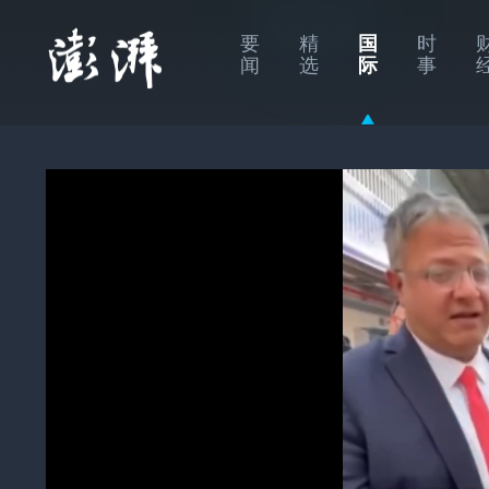
要
精
国
时
闻
选
际
事