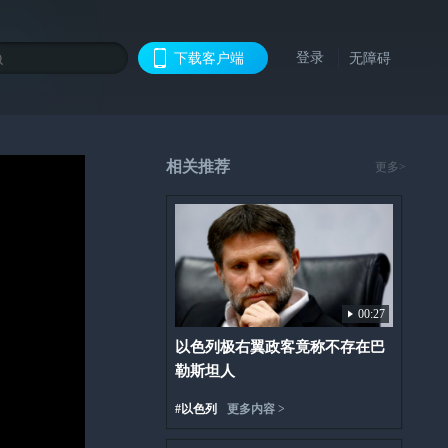
登录
下载客户端
无障碍
相关推荐
更多>
00:27
以色列极右翼政客竟称不存在巴
勒斯坦人
#
以色列
更多内容 >