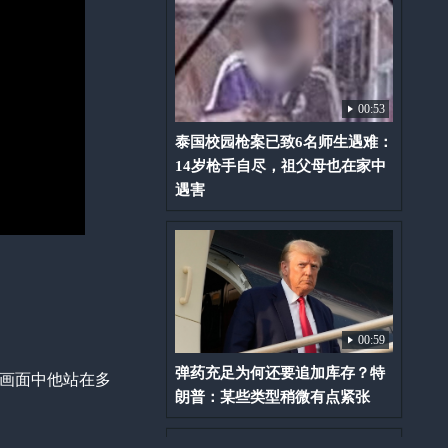
00:53
泰国校园枪案已致6名师生遇难：
14岁枪手自尽，祖父母也在家中
遇害
00:59
弹药充足为何还要追加库存？特
。画面中他站在多
朗普：某些类型稍微有点紧张