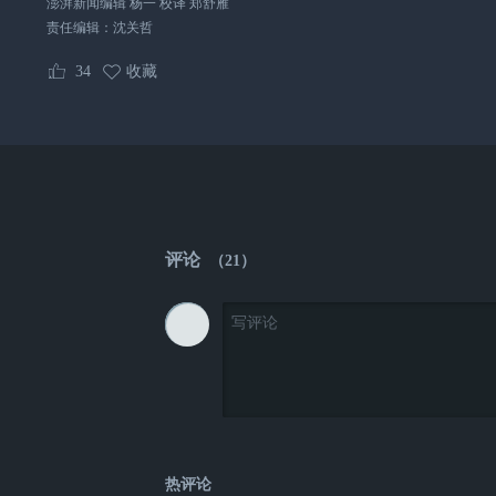
澎湃新闻编辑 杨一 校译 郑舒雁
责任编辑：
沈关哲
34
收藏
评论
（
21
）
热评论