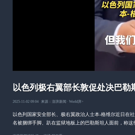
以色列极右翼部长敦促处决巴勒
2025-11-02 09:04
来源：
澎湃新闻
∙
World湃
>
以色列国家安全部长、极右翼政治人士本-格维尔近日在
名被捆绑手脚、趴在监狱地板上的巴勒斯坦人面前，称这