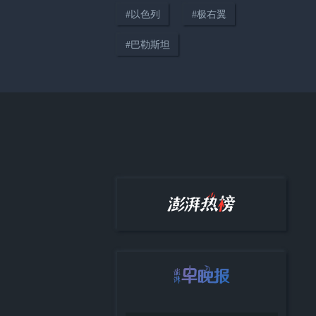
#
以色列
#
极右翼
#
巴勒斯坦
00:27
特朗普：只要战争一结束我们就
能再看到“油价压得很低”的日
子，伊朗撑不了多久
03:56
释疑｜建多少数据中心才够？美
国AI基建热潮撞上“社区保卫战”