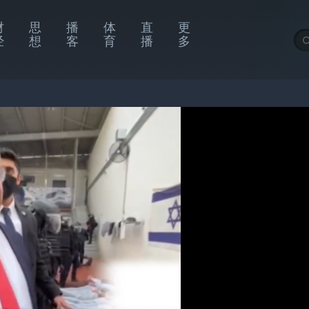
财
思
播
体
直
更
经
想
客
育
播
多