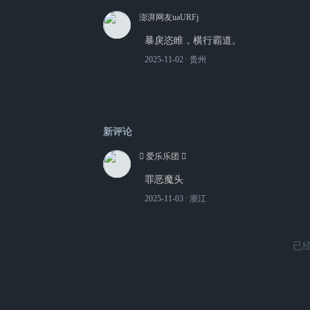
澎湃网友uaURFj
暴戾恣睢，横行霸道。
2025-11-02
∙ 贵州
新评论
 爱乐乐团 
罪恶魔头
2025-11-03
∙ 浙江
已