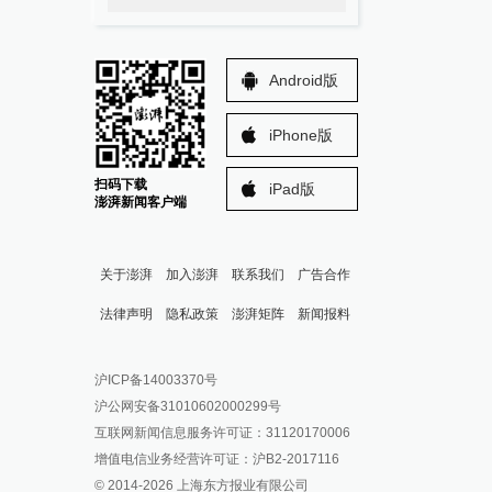
Android版
iPhone版
扫码下载
iPad版
澎湃新闻客户端
关于澎湃
加入澎湃
联系我们
广告合作
法律声明
隐私政策
澎湃矩阵
新闻报料
报料热线: 021-962866
澎湃新闻微博
沪ICP备14003370号
报料邮箱: news@thepaper.cn
澎湃新闻公众号
沪公网安备31010602000299号
澎湃新闻抖音号
互联网新闻信息服务许可证：31120170006
派生万物开放平台
增值电信业务经营许可证：沪B2-2017116
© 2014-
2026
上海东方报业有限公司
IP SHANGHAI