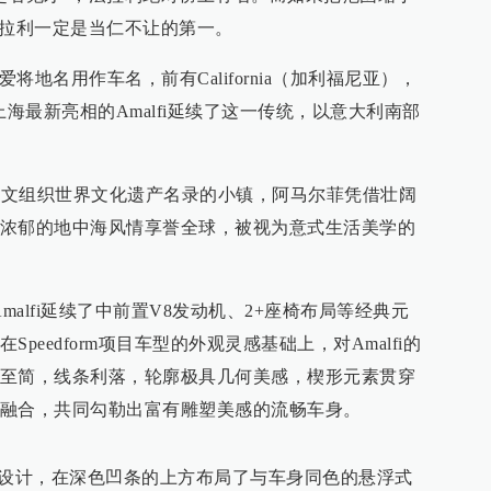
法拉利一定是当仁不让的第一。
将地名用作车名，前有California（加利福尼亚），
上海最新亮相的Amalfi延续了这一传统，以意大利南部
教科文组织世界文化遗产名录的小镇，阿马尔菲凭借壮阔
浓郁的地中海风情享誉全球，被视为意式生活美学的
malfi延续了中前置V8发动机、2+座椅布局等经典元
peedform项目车型的外观灵感基础上，对Amalfi的
至简，线条利落，轮廓极具几何美感，楔形元素贯穿
融合，共同勾勒出富有雕塑美感的流畅车身。
格栅设计，在深色凹条的上方布局了与车身同色的悬浮式