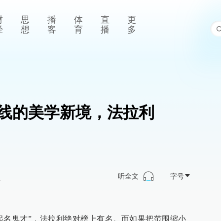
财
思
播
体
直
更
经
想
客
育
播
多
线的美学新境，法拉利
听全文
字号
>
起名鬼才”，法拉利绝对榜上有名。而如果把范围缩小