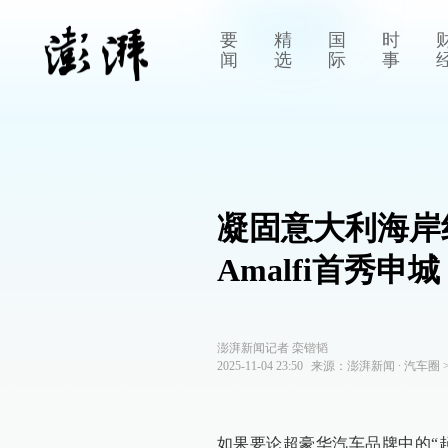
要
精
国
时
闻
选
际
事
凝固意大利海岸
Amalfi首秀申城
澎湃新闻记者 栾锴韬
2025-11-04 23:50
来源：
澎湃新闻
∙
汽车圈
如果要论超豪华汽车品牌中的“