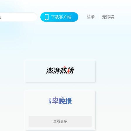
登录
下载客户端
无障碍
查看更多