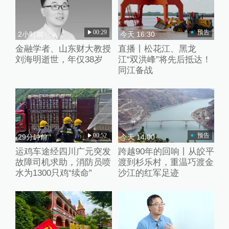
00:29
预告
2小时前
今天 16:30
金融学者、山东财大教授
直播丨松花江、黑龙
刘海明逝世，年仅38岁
江“双洪峰”将先后抵达！
同江备战
00:52
预告
29分钟前
今天 14:00
运鸡车途经四川广元突发
跨越90年的回响丨从皎平
故障司机求助，消防员喷
渡到杉乐村，重温巧渡金
水为1300只鸡“续命”
沙江的红军足迹