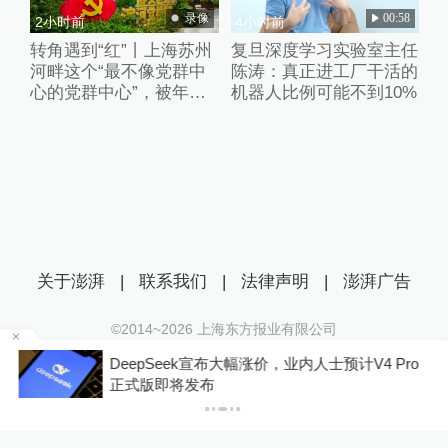
录像
00:58
2小时前
4小时前
转角遇到“红”丨上海苏州
复旦深度学习实验室主任
河畔这个“最不像党群中
陈涛：真正进工厂干活的
心的党群中心”，被年轻
机器人比例可能不到10%
人挤爆了
关于澎湃
|
联系我们
|
法律声明
|
澎湃广告
©2014~
2026
上海东方报业有限公司
沪ICP证：沪B2-20170116 | 沪ICP备14003370号
拒绝
DeepSeek宣布大幅涨价，业内人士预计V4 Pro
互联网新闻信息服务许可证：31120170006
正式版即将发布
沪公网安备 31010602000299号