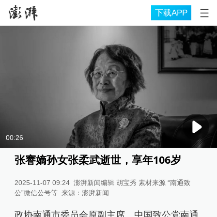
下载APP
00:26
张謇嫡孙女张柔武逝世，享年106岁
2025-11-07 09:24
澎湃新闻编辑 胡宝秀 素材来源 “南通致
公”微信公号等
来源：
澎湃新闻
政协南通市委员会原副主席、中国致公党南通