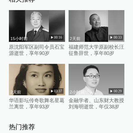
00:16
00:33
15小时前
2天前
原沈阳军区副司令员石宝
福建师范大学原副校长汪
源逝世，享年90岁
征鲁辞世，享年80岁
03:37
00:29
2天前
2小时前
华语影坛传奇歌舞名星葛
金融学者、山东财大教授
兰离世，享年93岁
刘海明逝世，年仅38岁
热门推荐