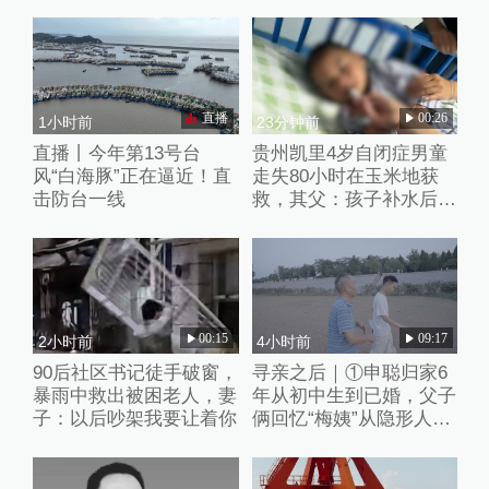
直播
00:26
1小时前
23分钟前
直播丨今年第13号台
贵州凯里4岁自闭症男童
风“白海豚”正在逼近！直
走失80小时在玉米地获
击防台一线
救，其父：孩子补水后脸
色红润
00:15
09:17
2小时前
4小时前
90后社区书记徒手破窗，
寻亲之后｜①申聪归家6
暴雨中救出被困老人，妻
年从初中生到已婚，父子
子：以后吵架我要让着你
俩回忆“梅姨”从隐形人
到“现实嫌犯”