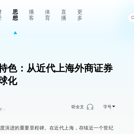
财
思
播
体
直
更
经
想
客
育
播
多
特色：从近代上海外商证券
球化
听全文
字号
术
>
度演进的重要里程碑。在近代上海，存续近一个世纪