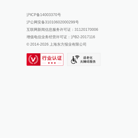
报料热线: 021-962866
澎湃新闻微博
沪ICP备14003370号
报料邮箱: news@thepaper.cn
澎湃新闻公众号
沪公网安备31010602000299号
澎湃新闻抖音号
互联网新闻信息服务许可证：31120170006
派生万物开放平台
增值电信业务经营许可证：沪B2-2017116
© 2014-
2026
上海东方报业有限公司
IP SHANGHAI
SIXTH TONE