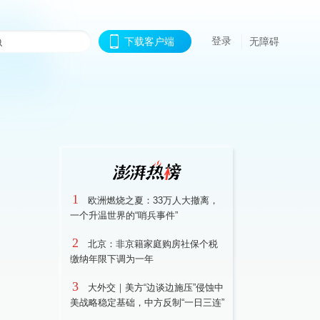
登录
下载客户端
无障碍
1
欧洲燃烧之夏：33万人大撤离，
一个升温世界的“哨兵事件”
2
北京：非京籍家庭购房社保个税
缴纳年限下调为一年
3
大外交｜美方“边谈边施压”侵蚀中
美战略稳定基础，中方反制“一日三连”