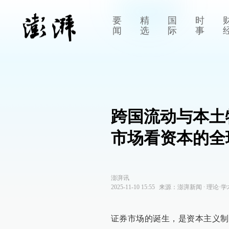
要
精
国
时
闻
选
际
事
跨国流动与本土
市场看资本的全
澎湃讯
2025-11-10 15:55
来源：
澎湃新闻
∙
理论·学
证券市场的诞生，是资本主义制