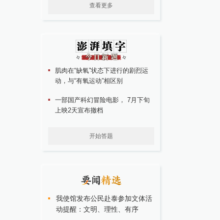
查看更多
肌肉在“缺氧”状态下进行的剧烈运
动，与“有氧运动”相区别
一部国产科幻冒险电影， 7月下旬
上映2天宣布撤档
开始答题
我使馆发布公民赴泰参加文体活
动提醒：文明、理性、有序