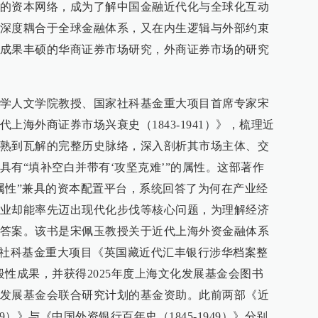
的资本网络，成为了解中国金融近代化与全球化互动
深度耦合于全球金融体系，又在内生逻辑与外部约束
成果丰硕的华商证券市场研究，外商证券市场的研究
学人文学院教授、国家社科基金重大项目首席专家宋
上海外商证券市场兴衰史（1843-1941）》，梳理近
熟到瓦解的完整历史脉络，深入剖析其市场主体、交
具有“填补空白并带有‘攻坚克难’”的属性。这部著作
属性”兼具的资本配置平台，系统回答了为何在产业经
业却能率先迈出现代化步伐等核心问题，为理解经济
答案。该书是宋佩玉教授关于近代上海外资金融体系
家社科基金重大项目《英国藏近代汇丰银行涉华档案整
的阶段性成果，并获得2025年度上海文化发展基金会图书
发展基金会联合研究计划的基金资助。此前两部《近
49）》与《中国外资银行百年史（1845-1949）》分别