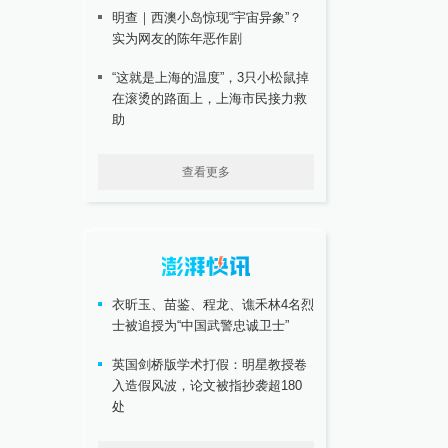
明查｜西澳小岛惊现“宇宙异象”？
实为网友的陈年恶作剧
“这就是上海的温度”，3只小松鼠掉
在滚烫的路面上，上海市民接力救
助
查看更多
衣昕玉、苗鉴、程龙、谯禾林4名烈
士被追授为“中国武警忠诚卫士”
英国剑桥版学术打假：明星教授卷
入造假风波，论文被指抄袭超180
处