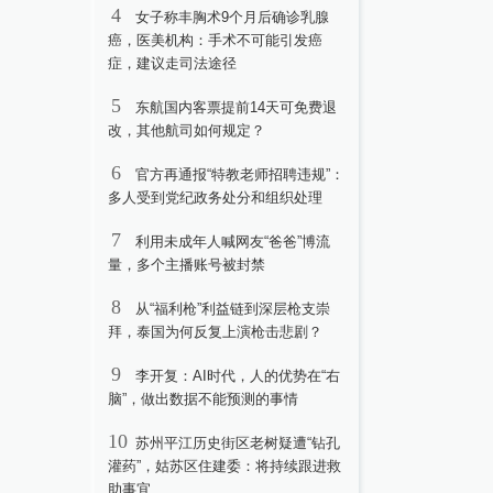
4
女子称丰胸术9个月后确诊乳腺
癌，医美机构：手术不可能引发癌
症，建议走司法途径
5
东航国内客票提前14天可免费退
改，其他航司如何规定？
6
官方再通报“特教老师招聘违规”：
多人受到党纪政务处分和组织处理
7
利用未成年人喊网友“爸爸”博流
量，多个主播账号被封禁
8
从“福利枪”利益链到深层枪支崇
拜，泰国为何反复上演枪击悲剧？
9
李开复：AI时代，人的优势在“右
脑”，做出数据不能预测的事情
10
苏州平江历史街区老树疑遭“钻孔
灌药”，姑苏区住建委：将持续跟进救
助事宜