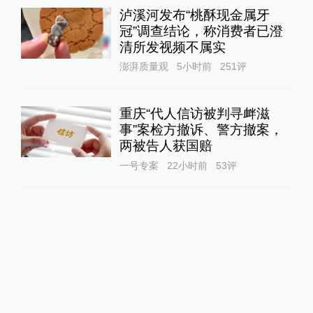
泸溪河发布“桃酥现金属牙
冠”调查结论，称消费者已澄
清所发视频不属实
澎湃质量观
5小时前
251
评
重庆“代人信访被判寻衅滋
事”案检方撤诉、警方撤案，
两被告人获国赔
一号专案
22小时前
53
评