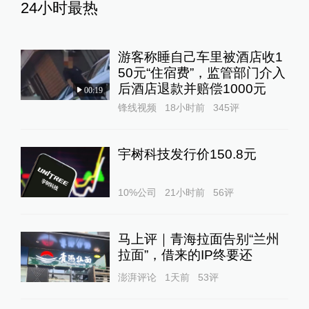
24小时最热
游客称睡自己车里被酒店收1
50元“住宿费”，监管部门介入
后酒店退款并赔偿1000元
00:19
锋线视频
18小时前
345
评
宇树科技发行价150.8元
10%公司
21小时前
56
评
马上评｜青海拉面告别“兰州
拉面”，借来的IP终要还
澎湃评论
1天前
53
评