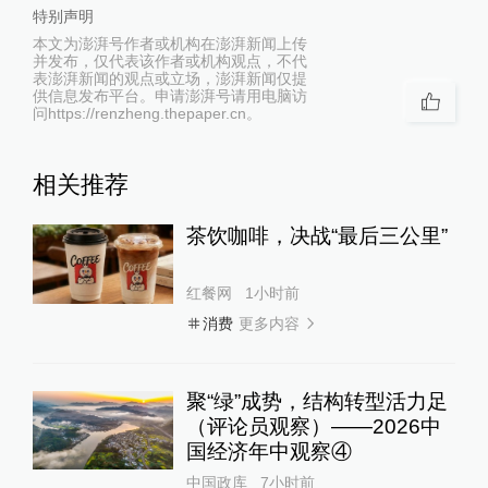
特别声明
本文为澎湃号作者或机构在澎湃新闻上传
并发布，仅代表该作者或机构观点，不代
表澎湃新闻的观点或立场，澎湃新闻仅提
供信息发布平台。申请澎湃号请用电脑访
问https://renzheng.thepaper.cn。
相关推荐
茶饮咖啡，决战“最后三公里”
红餐网
1小时前
更多内容
消费
聚“绿”成势，结构转型活力足
（评论员观察）——2026中
国经济年中观察④
中国政库
7小时前