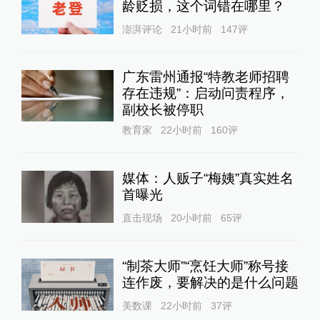
龄贬损，这个词错在哪里？
澎湃评论
21小时前
147
评
广东雷州通报“特教老师招聘
存在违规”：启动问责程序，
副校长被停职
教育家
22小时前
160
评
媒体：人贩子“梅姨”真实姓名
首曝光
直击现场
20小时前
65
评
“制茶大师”“烹饪大师”称号接
连作废，要解决的是什么问题
美数课
22小时前
37
评