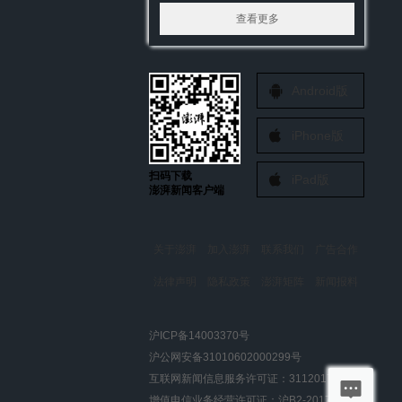
查看更多
Android版
iPhone版
扫码下载
iPad版
澎湃新闻客户端
关于澎湃
加入澎湃
联系我们
广告合作
法律声明
隐私政策
澎湃矩阵
新闻报料
报料热线: 021-962866
澎湃新闻微博
沪ICP备14003370号
报料邮箱: news@thepaper.cn
澎湃新闻公众号
沪公网安备31010602000299号
澎湃新闻抖音号
互联网新闻信息服务许可证：31120170006
派生万物开放平台
增值电信业务经营许可证：沪B2-2017116