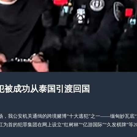
犯被成功从泰国引渡回国
场，我公安机关通缉的跨境赌博“十大逃犯”之一——缅甸妙瓦底“
首的犯罪集团在网上设立“红树林”“亿游国际”“久发棋牌”等2
。