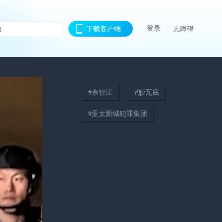
登录
下载客户端
无障碍
#
佘智江
#
妙瓦底
#
亚太新城犯罪集团