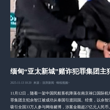
缅甸“亚太新城”赌诈犯罪集团主
2025-11-13 10:20
来源：
澎湃新闻
∙
锋线视频
>
11月12日，随着一架中国民航客机降落在南京禄口国际机
罪集团主犯佘智江被成功从泰国引渡回国。经查，以佘智江为
吸引全国33万人参与网络赌博，涉案金额超27亿元人民币