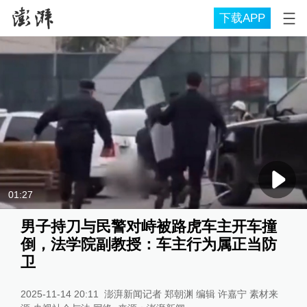
下载APP
01:27
男子持刀与民警对峙被路虎车主开车撞
倒，法学院副教授：车主行为属正当防
卫
2025-11-14 20:11
澎湃新闻记者 郑朝渊 编辑 许嘉宁 素材来