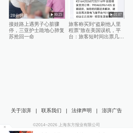
00:25
01:07
28分钟前
40分钟前
接娃路上遇男子心脏骤
旅客称买到“盗刷他人里
停，三亚护士跪地心肺复
程票”致在美国误机，平
苏抢回一命
台：旅客短时间出票几十
张且行程冲突，已清退涉
事供应票商
关于澎湃
|
联系我们
|
法律声明
|
澎湃广告
©2014~
2026
上海东方报业有限公司
沪ICP证：沪B2-20170116 | 沪ICP备14003370号