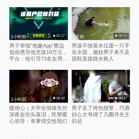
01:27
00:55
1小时前
1天前
男子举报“他趣App”擦边
男孩不慎落水仅露一只手
低俗诱导他充值19万元，
在水面，遛娃男子来不及
平台：他引导73名女用户
脱鞋直接跳水救人
聊不雅话题
00:49
00:27
2小时前
1小时前
暖侬心｜大学生情绪失控
男子丢了挎包报警，巧遇
深夜在街头落泪，民警暖
好心大爷绕了几圈寻失主
心劝导：有事情交给我们
归还