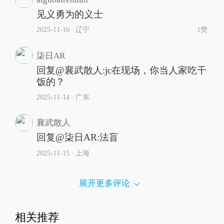
见义勇为的义士
2025-11-16
∙ 辽宁
1赞
柒日AR
回复@襄武散人:jc在现场，你当人家吃干
饭的？
2025-11-14
∙ 广东
襄武散人
回复@柒日AR:法盲
2025-11-15
∙ 上海
展开更多评论
相关推荐