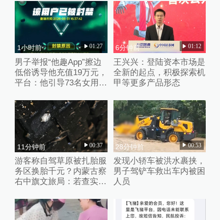
01:27
01:12
1小时前
6分钟前
男子举报“他趣App”擦边
王兴兴：登陆资本市场是
低俗诱导他充值19万元，
全新的起点，积极探索机
平台：他引导73名女用户
甲等更多产品形态
聊不雅话题
00:37
00:53
11分钟前
28分钟前
游客称自驾草原被扎胎服
发现小轿车被洪水裹挟，
务区换胎千元？内蒙古察
男子驾铲车救出车内被困
右中旗文旅局：若查实人
人员
为抛撒钉子将从重处理