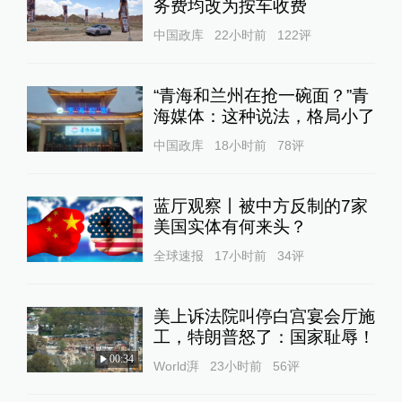
务费均改为按车收费
中国政库
22小时前
122
评
“青海和兰州在抢一碗面？”青
海媒体：这种说法，格局小了
中国政库
18小时前
78
评
蓝厅观察丨被中方反制的7家
美国实体有何来头？
全球速报
17小时前
34
评
美上诉法院叫停白宫宴会厅施
工，特朗普怒了：国家耻辱！
00:34
World湃
23小时前
56
评