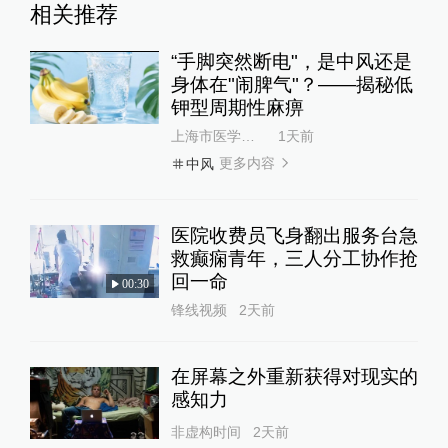
相关推荐
“手脚突然断电"，是中风还是
身体在"闹脾气"？——揭秘低
钾型周期性麻痹
上海市医学会健康科普基地
1天前
更多内容
中风
医院收费员飞身翻出服务台急
救癫痫青年，三人分工协作抢
回一命
00:30
锋线视频
2天前
在屏幕之外重新获得对现实的
感知力
非虚构时间
2天前