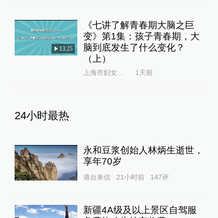
《七讲了解青春期大脑之巨
变》第1集：孩子青春期，大
脑到底发生了什么变化？
13:25
（上）
上海市妇女干部学校
1天前
24小时最热
永和豆浆创始人林炳生逝世，
享年70岁
港台来信
21小时前
147
评
新疆4A级及以上景区自驾服