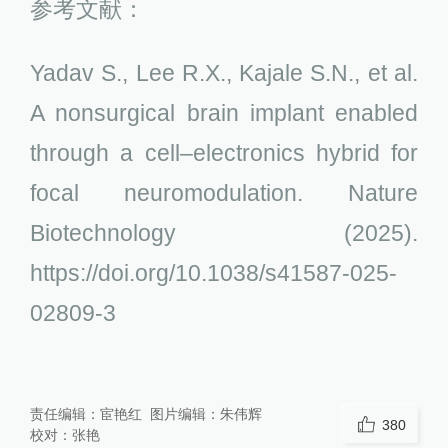
参考文献：
Yadav S., Lee R.X., Kajale S.N., et al.
A nonsurgical brain implant enabled
through a cell–electronics hybrid for
focal neuromodulation. Nature
Biotechnology (2025).
https://doi.org/10.1038/s41587-025-
02809-3
责任编辑：
宦艳红
图片编辑：
朱伟辉
380
校对：
张艳