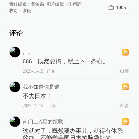
责任编辑：
柴敏懿
图片编辑：
朱伟辉
1005
校对：
张艳
评论
。。
666，既然要搞，就上下一条心。
2025-11-15
∙ 广东
61赞
我不知道你是谁
不去日本！
2025-11-15
∙ 上海
25赞
南门二A星的凯歌
这就对了，既然要办事儿，就得有体系
的办。不能学美国日本拍脑袋就来。