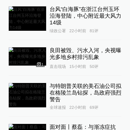
台风“白海豚”在浙江台州玉环
沿海登陆，中心附近最大风力
14级
绿政公署
22小时前
81
评
良田被毁、污水入河，央视曝
光多地乡村排污乱象
1
直击现场
15小时前
50
评
与特朗普关联的美石油公司拟
在格陵兰岛钻探，岛政府强烈
警告
全球速报
22小时前
69
评
面对面丨蔡磊：与渐冻症抗