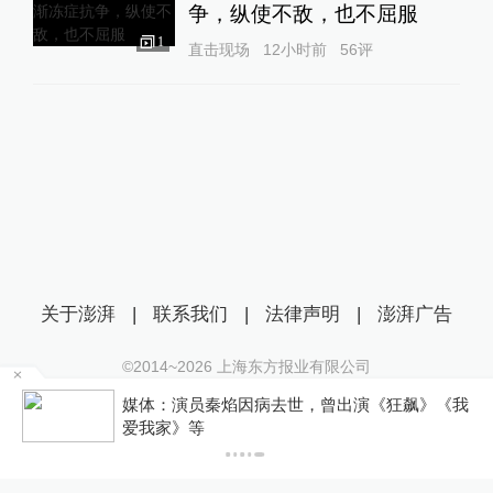
争，纵使不敌，也不屈服
1
直击现场
12小时前
56
评
关于澎湃
|
联系我们
|
法律声明
|
澎湃广告
©2014~
2026
上海东方报业有限公司
沪ICP证：沪B2-20170116 | 沪ICP备14003370号
部
媒体：演员秦焰因病去世，曾出演《狂飙》《我
互联网新闻信息服务许可证：31120170006
爱我家》等
沪公网安备 31010602000299号